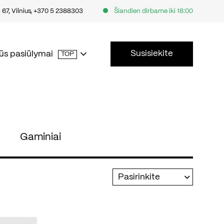
67, Vilnius
,
+370 5 2388303
Šiandien dirbame iki 18:00
Susisiekite
ūs pasiūlymai
TOP
Gaminiai
Pasirinkite