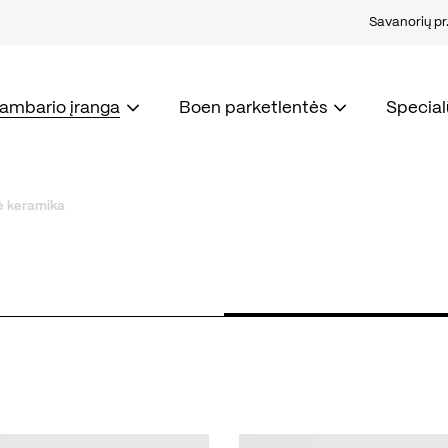
Savanorių pr. 
kambario įranga
Boen parketlentės
Special
ė keramika