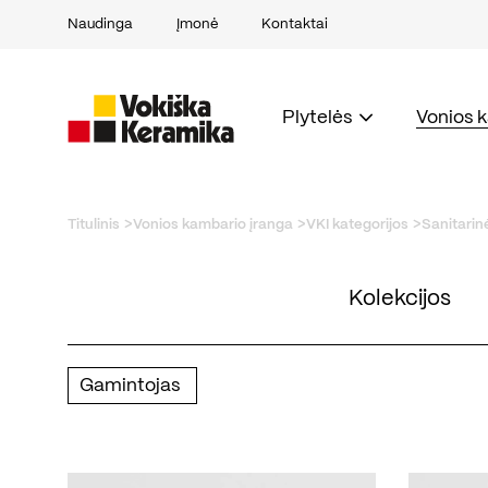
Naudinga
Įmonė
Kontaktai
Plytelės
Vonios 
Titulinis
Vonios kambario įranga
VKI kategorijos
Sanitarin
Kolekcijos
Gamintojas