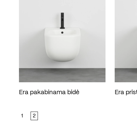
Era pakabinama bidė
Era pri
1
2