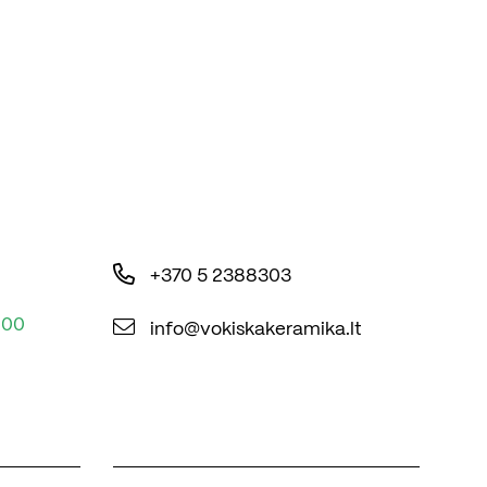
+370 5 2388303
:00
info@vokiskakeramika.lt