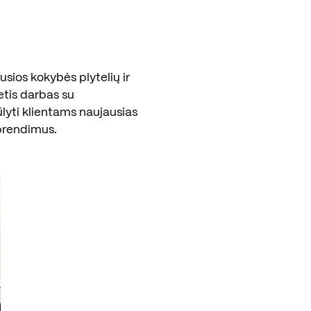
sios kokybės plytelių ir
etis darbas su
ūlyti klientams naujausias
prendimus.