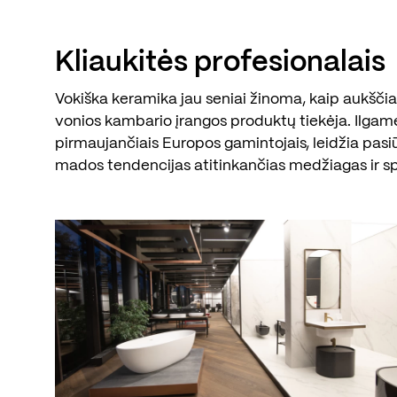
Kliaukitės profesionalais
Vokiška keramika jau seniai žinoma, kaip aukščiau
vonios kambario įrangos produktų tiekėja. Ilgam
pirmaujančiais Europos gamintojais, leidžia pasi
mados tendencijas atitinkančias medžiagas ir s