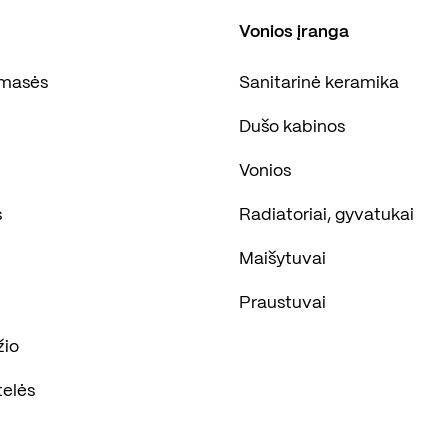
Vonios įranga
masės
Sanitarinė keramika
Dušo kabinos
Vonios
s
Radiatoriai, gyvatukai
Maišytuvai
Praustuvai
žio
telės