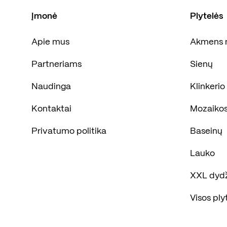
Įmonė
Plytelės
Apie mus
Akmens 
Partneriams
Sienų
Naudinga
Klinkerio
Kontaktai
Mozaiko
Privatumo politika
Baseinų
Lauko
XXL dyd
Visos ply