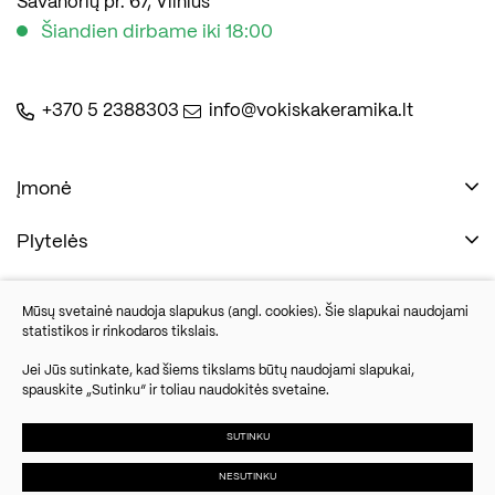
Savanorių pr. 67, Vilnius
Šiandien dirbame iki 18:00
+370 5 2388303
info@vokiskakeramika.lt
Įmonė
Plytelės
Naudinga
Įmonė
Vonios įranga
Mūsų svetainė naudoja slapukus (angl. cookies). Šie slapukai naudojami
Kontaktai
statistikos ir rinkodaros tikslais.
Sandėlio išpardavimas
Jei Jūs sutinkate, kad šiems tikslams būtų naudojami slapukai,
spauskite „Sutinku“ ir toliau naudokitės svetaine.
Savanorių pr. 67, Vilnius
Parketlenės
Šiandien dirbame iki 18:00
SUTINKU
NESUTINKU