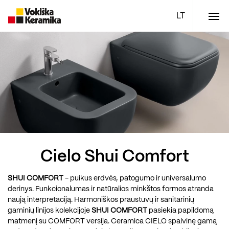
Meniu
Plytelės
Vonios kambario įranga
Boen parketlentės
Specialūs pasiūlymai
TOP
Cielo Shui Comfort
SHUI COMFORT
- puikus erdvės, patogumo ir universalumo
derinys. Funkcionalumas ir natūralios minkštos formos atranda
naują interpretaciją. Harmoniškos praustuvų ir sanitarinių
gaminių linijos kolekcijoje
SHUI COMFORT
pasiekia papildomą
matmenį su COMFORT versija. Ceramica CIELO
spalvinę gamą