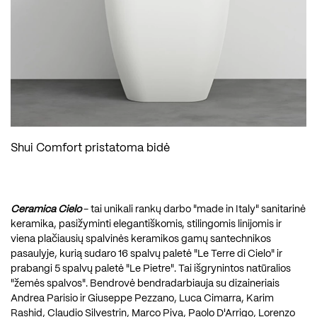
Shui Comfort pristatoma bidė
Ceramica Cielo
- tai unikali rankų darbo "made in Italy" sanitarinė
keramika, pasižyminti elegantiškomis, stilingomis linijomis ir
viena plačiausių spalvinės keramikos gamų santechnikos
pasaulyje, kurią sudaro 16 spalvų paletė "Le Terre di Cielo" ir
prabangi 5 spalvų paletė "Le Pietre". Tai išgrynintos natūralios
"žemės spalvos". Bendrovė bendradarbiauja su dizaineriais
Andrea Parisio ir Giuseppe Pezzano, Luca Cimarra, Karim
Rashid, Claudio Silvestrin, Marco Piva, Paolo D'Arrigo, Lorenzo