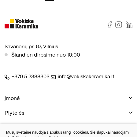
Savanorių pr. 67, Vilnius
Šiandien dirbsime nuo 10:00
+370 5 2388303
info@vokiskakeramika.lt
Įmonė
Plytelės
Naudinga
Įmonė
Vonios įranga
Mūsų svetainė naudoja slapukus (angl. cookies). Šie slapukai naudojami