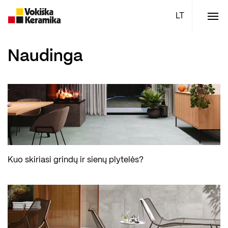
Meniu
Plytelės
Naudinga
Vonios kambario įranga
Boen parketlentės
Specialūs pasiūlymai
TOP
Kuo skiriasi grindų ir sienų plytelės?