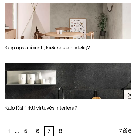
Kaip apskaičiuoti, kiek reikia plytelių?
Kaip išsirinkti virtuvės interjerą?
1
5
6
7
8
7 iš 6
...