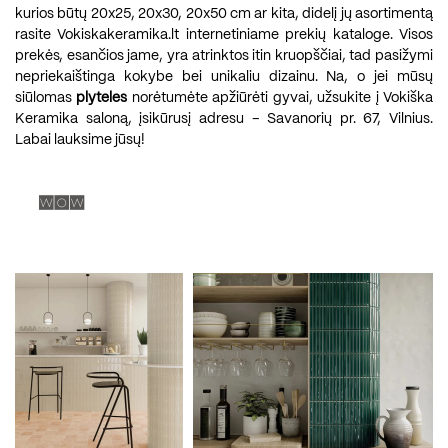
kurios būtų 20x25, 20x30, 20x50 cm ar kita, didelį jų asortimentą
rasite Vokiskakeramika.lt internetiniame prekių kataloge. Visos
prekės, esančios jame, yra atrinktos itin kruopščiai, tad pasižymi
nepriekaištinga kokybe bei unikaliu dizainu. Na, o jei mūsų
siūlomas
plyteles
norėtumėte apžiūrėti gyvai, užsukite į Vokiška
Keramika saloną, įsikūrusį adresu – Savanorių pr. 67, Vilnius.
Labai lauksime jūsų!