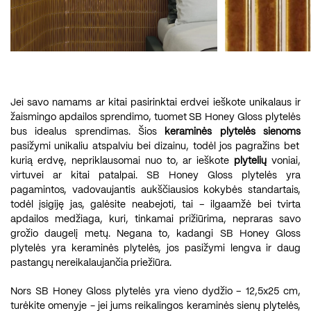
Jei savo namams ar kitai pasirinktai erdvei ieškote unikalaus ir
žaismingo apdailos sprendimo, tuomet SB Honey Gloss plytelės
bus idealus sprendimas. Šios
keraminės plytelės sienoms
pasižymi unikaliu atspalviu bei dizainu, todėl jos pagražins bet
kurią erdvę, nepriklausomai nuo to, ar ieškote
plytelių
voniai,
virtuvei ar kitai patalpai. SB Honey Gloss plytelės yra
pagamintos, vadovaujantis aukščiausios kokybės standartais,
todėl įsigiję jas, galėsite neabejoti, tai – ilgaamžė bei tvirta
apdailos medžiaga, kuri, tinkamai prižiūrima, nepraras savo
grožio daugelį metų. Negana to, kadangi SB Honey Gloss
plytelės yra keraminės plytelės, jos pasižymi lengva ir daug
pastangų nereikalaujančia priežiūra.
Nors SB Honey Gloss plytelės yra vieno dydžio – 12,5x25 cm,
turėkite omenyje - jei jums reikalingos keraminės sienų plytelės,