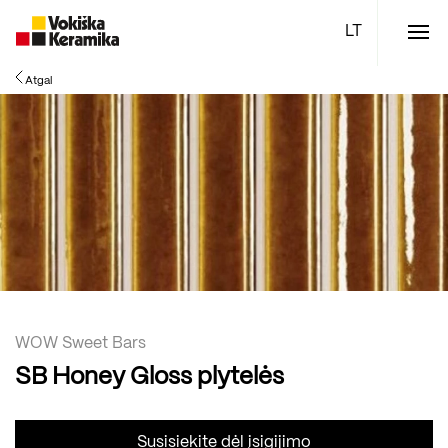
Meniu
Atgal
Plytelės
Vonios kambario įranga
Boen parketlentės
Specialūs pasiūlymai
TOP
WOW Sweet Bars
SB Honey Gloss plytelės
Susisiekite dėl įsigijimo