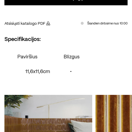
Atsisiųsti katalogo PDF
Šiandien dirbsime nuo 10:00
Specifikacijos:
Paviršius
Blizgus
11,6x11,6cm
•