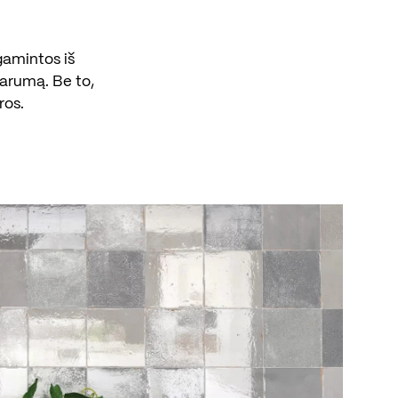
agamintos iš
parumą. Be to,
ros.