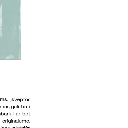
oms
, įkvėptos
imas gali būti
bariui ar bet
i originalumo.