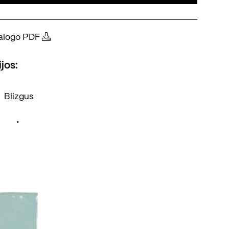
atalogo PDF
jos:
Blizgus
•