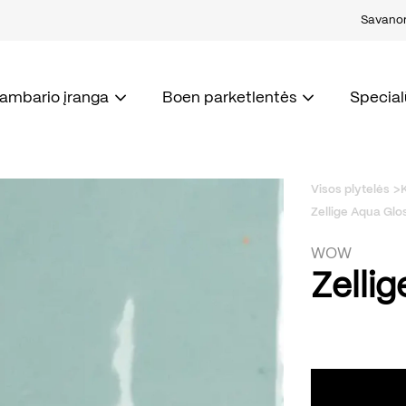
Savanori
kambario įranga
Boen parketlentės
Special
Visos plytelės
Zellige Aqua Glo
WOW
Zelli