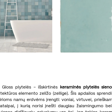
 Gloss plytelės – išskirtinės
keraminės plytelės sien
ektūros elemento zeližo (zellige). Šis apdailos sprend
irioms namų erdvėms įrengti: voniai, virtuvei, prieškam
patalpai, į kurią norisi įnešti daugiau žaismingumo be