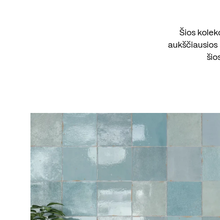
Šios kolek
aukščiausios 
šio