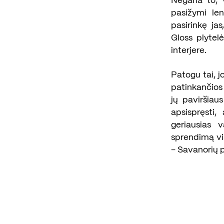
Negana to, v
pasižymi le
pasirinkę jas
Gloss plytelė
interjere.
Patogu tai, j
patinkančios
jų paviršiau
apsispręsti,
geriausias v
sprendimą vis
– Savanorių pr