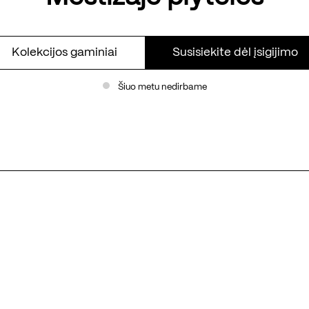
Kolekcijos gaminiai
Susisiekite dėl įsigijimo
Šiuo metu nedirbame