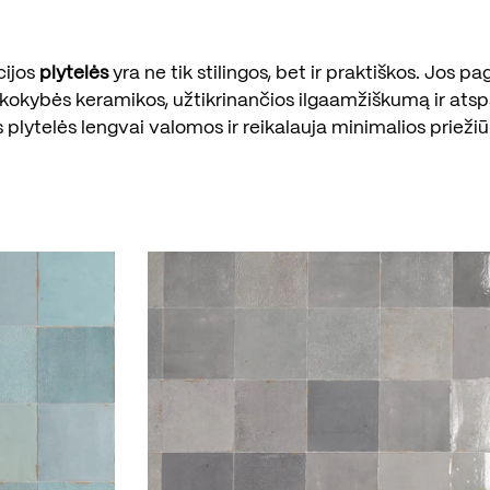
cijos
plytelės
yra ne tik stilingos, bet ir praktiškos. Jos p
kokybės keramikos, užtikrinančios ilgaamžiškumą ir ats
s plytelės lengvai valomos ir reikalauja minimalios priežiū