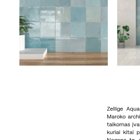
Zellige Aqua
Maroko archit
taikomas įva
kuriai kitai 