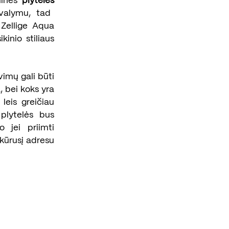
minės
plytelės
 valymu, tad
o Zellige Aqua
kinio stiliaus
vimų gali būti
, bei koks yra
leis greičiau
 plytelės bus
o jei priimti
ikūrusį adresu