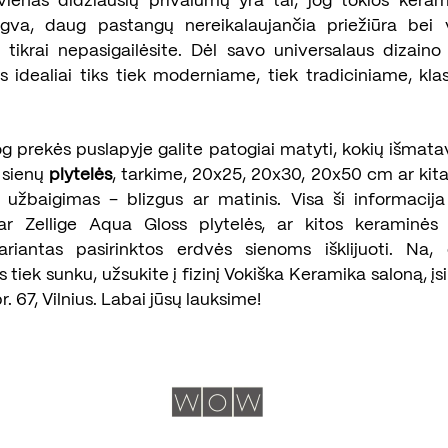
ienas didžiausių privalumų yra tai, jog tokios kera
ngva, daug pastangų nereikalaujančia priežiūra bei
, tikrai nepasigailėsite. Dėl savo universalaus dizain
s idealiai tiks tiek moderniame, tiek tradiciniame, klasi
og prekės puslapyje galite patogiai matyti, kokių išmata
 sienų
plytelės
, tarkime, 20x25, 20x30, 20x50 cm ar kita
s užbaigimas – blizgus ar matinis. Visa ši informacija 
 ar Zellige Aqua Gloss plytelės, ar kitos keraminės
ariantas pasirinktos erdvės sienoms išklijuoti. Na, 
 tiek sunku, užsukite į fizinį Vokiška Keramika saloną, įs
. 67, Vilnius. Labai jūsų lauksime!