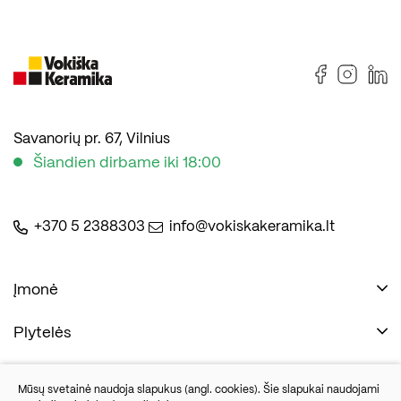
Savanorių pr. 67, Vilnius
Šiandien dirbame iki 18:00
+370 5 2388303
info@vokiskakeramika.lt
Įmonė
Plytelės
Naudinga
Įmonė
Vonios įranga
Mūsų svetainė naudoja slapukus (angl. cookies). Šie slapukai naudojami