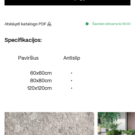
Atsisiųsti katalogo PDF
Šiandien dirbame iki 18:00
Specifikacijos:
Paviršius
Antislip
60x60cm
•
80x80cm
•
120x120cm
•