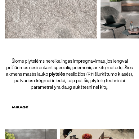
Šioms plytelėms nereikalingas impregnavimas, jos lengvai
prižiūrimos nesirenkant specialių priemonių ar kitų metodų. Šios
akmens masės lauko
plytelės
neslidžios (R11 šiurkštumo klasės),
patvarios drėgmei ir ledui, taip pat šių plytelių techniniai
parametrai yra daug aukštesni nei kitų.