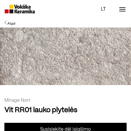
Meniu
Atgal
Plytelės
Vonios kambario įranga
Boen parketlentės
Specialūs pasiūlymai
TOP
Mirage Norr
Vit RR01 lauko plytelės
Susisiekite dėl įsigijimo