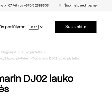
ų pr. 67, Vilnius
,
+370 5 2388303
Šiuo metu nedirbame
Susisiekite
ūs pasiūlymai
TOP
Kategorijos
Lauko plytelės
o/2 lauko plytelės
Commarin DJ02 lauko plytelės
rin DJ02 lauko
lės