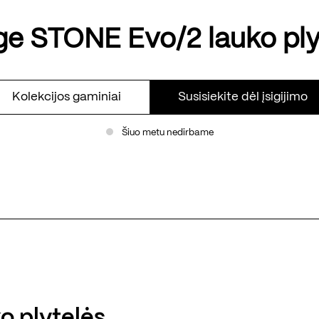
ge STONE Evo/2 lauko ply
Kolekcijos gaminiai
Susisiekite dėl įsigijimo
Šiuo metu nedirbame
o plytelės