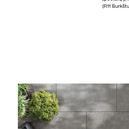
(R11 šiurkšt