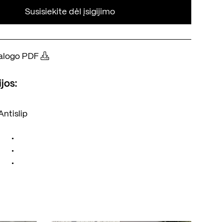
Susisiekite dėl įsigijimo
atalogo PDF
jos:
Antislip
•
•
•