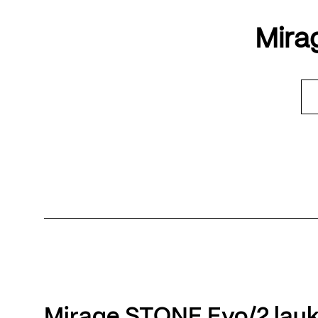
Mira
Mirage STONE Evo/2 lauk