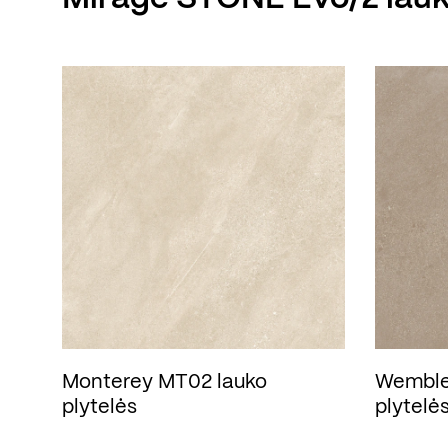
Monterey MT02 lauko
Wemble
plytelės
plytelė