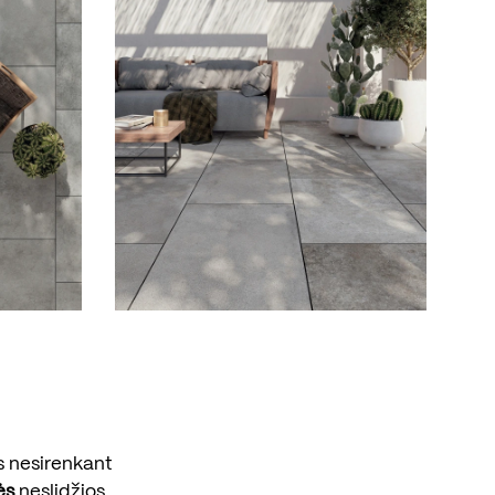
s nesirenkant
ės
neslidžios