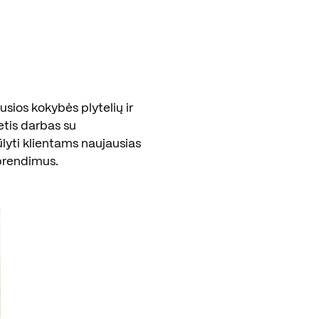
sios kokybės plytelių ir
etis darbas su
ūlyti klientams naujausias
prendimus.