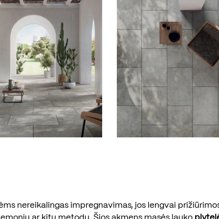
ėms nereikalingas impregnavimas, jos lengvai prižiūrimo
riemonių ar kitų metodų. Šios akmens masės lauko
plytel