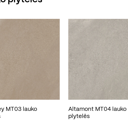
y MT03 lauko
Altamont MT04 lauko
s
plytelės