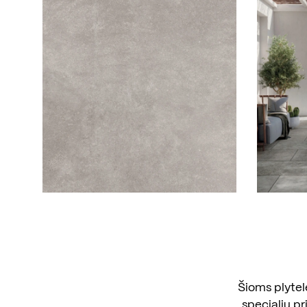
Šioms plytel
specialių p