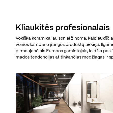
Kliaukitės profesionalais
Vokiška keramika jau seniai žinoma, kaip aukščiau
vonios kambario įrangos produktų tiekėja. Ilgam
pirmaujančiais Europos gamintojais, leidžia pasi
mados tendencijas atitinkančias medžiagas ir s