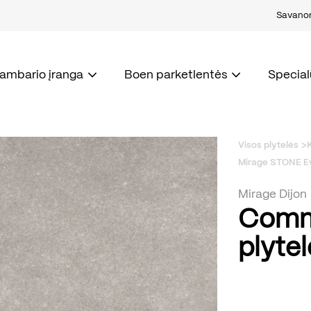
Savanori
kambario įranga
Boen parketlentės
Special
Visos plytelės
Mirage STONE Ev
Mirage Dijon
Comma
plyte