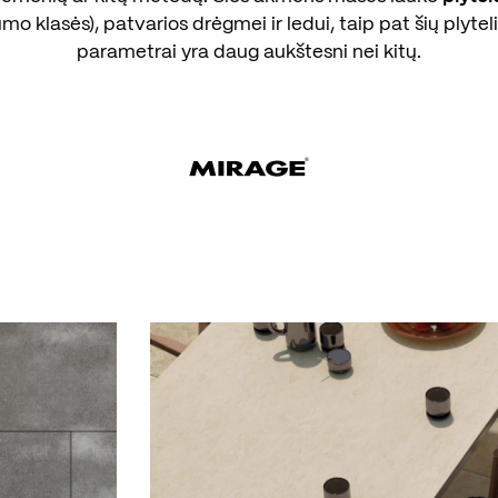
umo klasės), patvarios drėgmei ir ledui, taip pat šių plytel
parametrai yra daug aukštesni nei kitų.