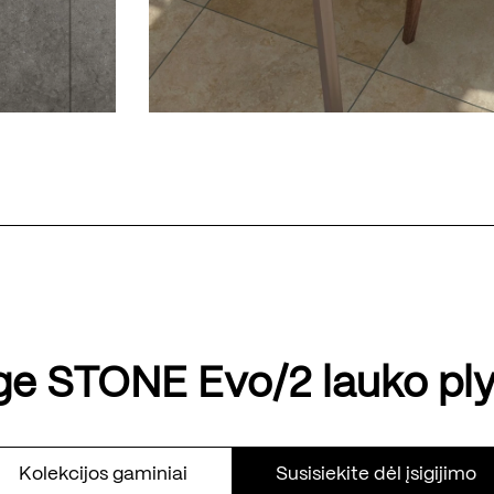
ge STONE Evo/2 lauko ply
Kolekcijos gaminiai
Susisiekite dėl įsigijimo