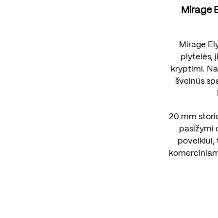
Mirage 
Mirage El
plytelės, 
kryptimi. Na
švelnūs spa
20 mm storio
pasižymi 
poveikiui,
komerciniams