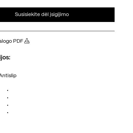
Susisiekite dėl įsigijimo
atalogo PDF
jos:
Antislip
•
•
•
•