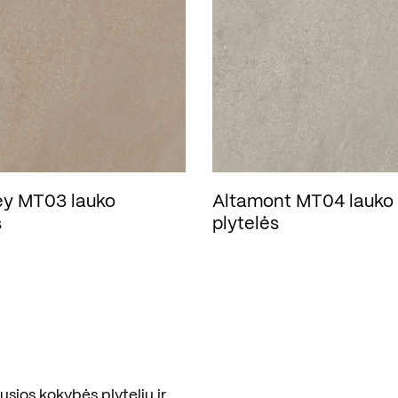
y MT03 lauko
Altamont MT04 lauko
s
plytelės
sios kokybės plytelių ir