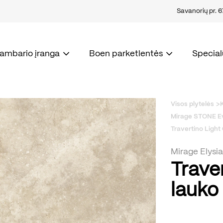
Savanorių pr. 67
kambario įranga
Boen parketlentės
Special
Visos plytelės
Mirage STONE Ev
Travertino Light
Mirage Elysi
Trave
lauko