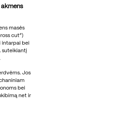
o akmens
mens masės
cross cut“)
 intarpai bei
 suteikiantį
.
 erdvėms. Jos
echaniniam
 zonoms bei
kibimą net ir