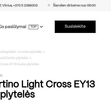
, Vilnius
,
+370 5 2388303
Šiandien dirbsime nuo 09:00
Susisiekite
ūs pasiūlymai
TOP
Kategorijos
Lauko plytelės
o/2 lauko plytelės
 Cross EY13 lauko plytelės
an
rtino Light Cross EY13
 plytelės