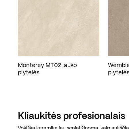
Monterey MT02 lauko
Wemble
plytelės
plytelė
Kliaukitės profesionalais
Vokiška keramika jau seniai žinoma, kaip aukščiau