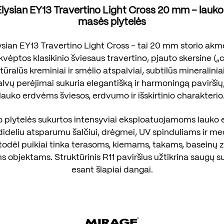
Elysian EY13 Travertino Light Cross 20 mm – lauk
masės plytelės
ysian EY13 Travertino Light Cross – tai 20 mm storio ak
įkvėptos klasikinio šviesaus travertino, pjauto skersine („
tūralūs kreminiai ir smėlio atspalviai, subtilūs mineraliniai
lvų perėjimai sukuria elegantišką ir harmoningą paviršių,
lauko erdvėms šviesos, erdvumo ir išskirtinio charakterio
 plytelės sukurtos intensyviai eksploatuojamoms lauko
dideliu atsparumu šalčiui, drėgmei, UV spinduliams ir m
 todėl puikiai tinka terasoms, kiemams, takams, baseinų
 objektams. Struktūrinis R11 paviršius užtikrina saugų su
esant šlapiai dangai.