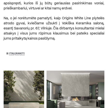
apsispręsti, kurios iš jų būtų geriausias pasirinkimas voniai,
prieškambariui, virtuvei ar kitai namų erdvei.
Na, o jei norėtumėte pamatyti, kaip Origins White Line plytelės
atrodo gyvai, kviečiame užsukti į Vokiška Keramika saloną,
esantį Savanorių pr. 67, Vilniuje. Čia dirbantys konsultantai mielai
atsakys į visus jums rūpimus klausimus bei pateiks specialiai
jums pritaikytą kainos pasiūlymą.