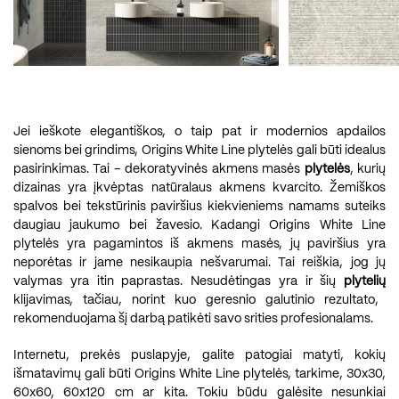
Jei ieškote elegantiškos, o taip pat ir modernios apdailos
sienoms bei grindims, Origins White Line plytelės gali būti idealus
pasirinkimas. Tai – dekoratyvinės akmens masės
plytelės
, kurių
dizainas yra įkvėptas natūralaus akmens kvarcito. Žemiškos
spalvos bei tekstūrinis paviršius kiekvieniems namams suteiks
daugiau jaukumo bei žavesio. Kadangi Origins White Line
plytelės yra pagamintos iš akmens masės, jų paviršius yra
neporėtas ir jame nesikaupia nešvarumai. Tai reiškia, jog jų
valymas yra itin paprastas. Nesudėtingas yra ir šių
plytelių
klijavimas, tačiau, norint kuo geresnio galutinio rezultato,
rekomenduojama šį darbą patikėti savo srities profesionalams.
Internetu, prekės puslapyje, galite patogiai matyti, kokių
išmatavimų gali būti Origins White Line plytelės, tarkime, 30x30,
60x60, 60x120 cm ar kita. Tokiu būdu galėsite nesunkiai