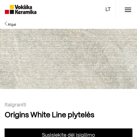
Meniu
Atgal
Plytelės
Vonios kambario įranga
Boen parketlentės
Specialūs pasiūlymai
TOP
Italgraniti
Origins White Line plytelės
Susisiekite dėl įsigijimo