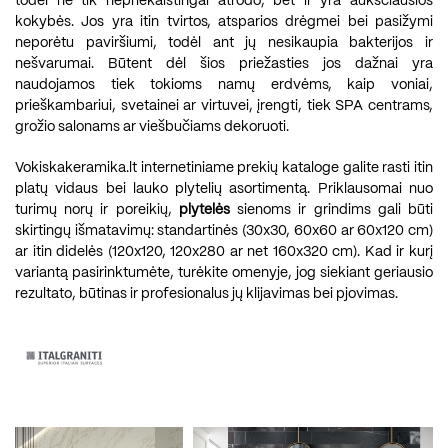
todėl ne tik nepriekaištingai atrodo, bet ir yra aukščiausios
kokybės. Jos yra itin tvirtos, atsparios drėgmei bei pasižymi
neporėtu paviršiumi, todėl ant jų nesikaupia bakterijos ir
nešvarumai. Būtent dėl šios priežasties jos dažnai yra
naudojamos tiek tokioms namų erdvėms, kaip voniai,
prieškambariui, svetainei ar virtuvei, įrengti, tiek SPA centrams,
grožio salonams ar viešbučiams dekoruoti.
Vokiskakeramika.lt internetiniame prekių kataloge galite rasti itin
platų vidaus bei lauko plytelių asortimentą. Priklausomai nuo
turimų norų ir poreikių,
plytelės
sienoms ir grindims gali būti
skirtingų išmatavimų: standartinės (30x30, 60x60 ar 60x120 cm)
ar itin didelės (120x120, 120x280 ar net 160x320 cm). Kad ir kurį
variantą pasirinktumėte, turėkite omenyje, jog siekiant geriausio
rezultato, būtinas ir profesionalus jų klijavimas bei pjovimas.