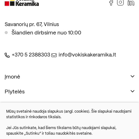
Savanorių pr. 67, Vilnius
Šiandien dirbsime nuo 10:00
+370 5 2388303
info@vokiskakeramika.lt
Įmonė
Plytelės
Naudinga
Įmonė
Vonios įranga
Mūsų svetainė naudoja slapukus (angl. cookies). Šie slapukai naudojami
Kontaktai
statistikos ir rinkodaros tikslais.
Sandėlio išpardavimas
Jei Jūs sutinkate, kad šiems tikslams būtų naudojami slapukai,
spauskite „Sutinku“ ir toliau naudokitės svetaine.
Savanorių pr. 67, Vilnius
Parketlenės