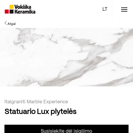
Meniu
Atgal
Plytelės
Vonios kambario įranga
Boen parketlentės
Specialūs pasiūlymai
TOP
Italgraniti Marble Experience
Statuario Lux plytelės
Susisiekite dėl įsigijimo