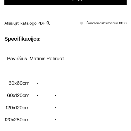
Atsisiųsti katalogo PDF
Šiandien dirbsime nuo 10:00
Specifikacijos:
Paviršius
Matinis
Poliruot.
60x60cm
•
60x120cm
•
•
120x120cm
•
120x280cm
•