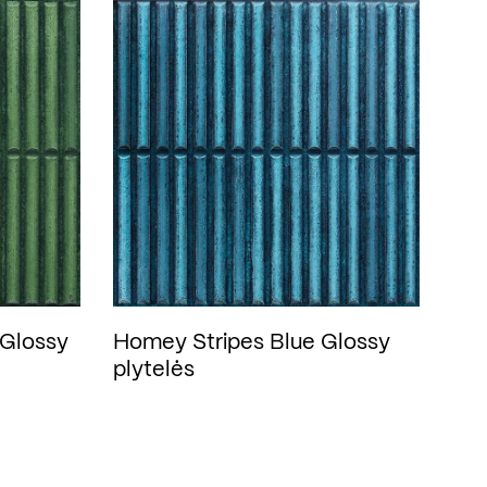
 Glossy
Homey Stripes Blue Glossy
plytelės