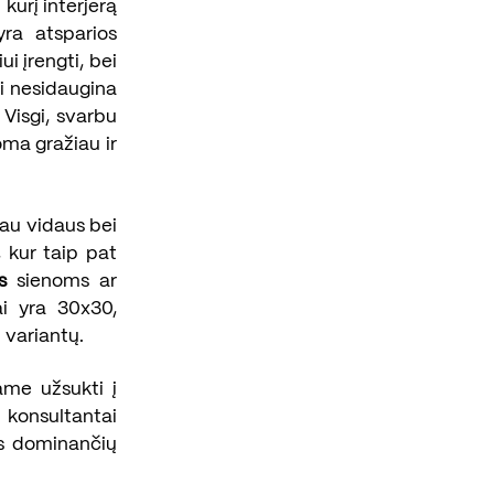
 kurį interjerą
ra atsparios
i įrengti, bei
i nesidaugina
 Visgi, svarbu
oma gražiau ir
iau vidaus bei
 kur taip pat
s
sienoms ar
ai yra 30x30,
 variantų.
ame užsukti į
 konsultantai
us dominančių