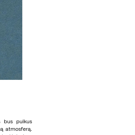
s bus puikus
ngą atmosferą.