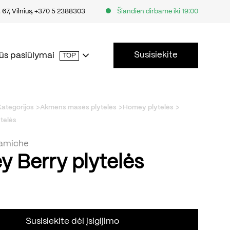
67, Vilnius
,
+370 5 2388303
Šiandien dirbame iki 19:00
Susisiekite
ūs pasiūlymai
TOP
Kategorijos
Akmens masės plytelės
Homey plytelės
telės
amiche
 Berry plytelės
Susisiekite dėl įsigijimo