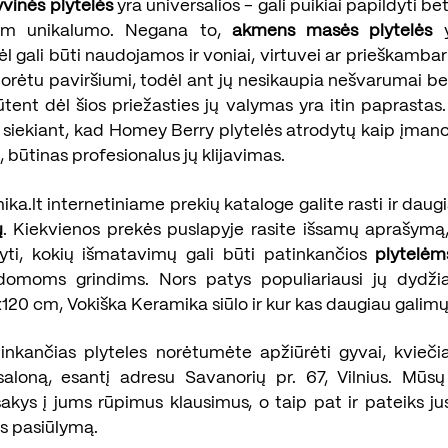
vinės plytelės
yra universalios - gali puikiai papildyti bet
 jam unikalumo. Negana to,
akmens masės plytelės
y
l gali būti naudojamos ir voniai, virtuvei ar prieškambariu
orėtu paviršiumi, todėl ant jų nesikaupia nešvarumai be
ūtent dėl šios priežasties jų valymas yra itin paprastas.
 siekiant, kad Homey Berry plytelės atrodytų kaip įman
i, būtinas profesionalus jų klijavimas.
ka.lt internetiniame prekių kataloge galite rasti ir daug
ų
. Kiekvienos prekės puslapyje rasite išsamų aprašymą,
yti, kokių išmatavimų gali būti patinkančios
plytelėm
ldomoms grindims. Nors patys populiariausi jų dydži
20 cm, Vokiška Keramika siūlo ir kur kas daugiau galimų
tinkančias plyteles norėtumėte apžiūrėti gyvai, kvieči
saloną, esantį adresu Savanorių pr. 67, Vilnius. Mūsų
akys į jums rūpimus klausimus, o taip pat ir pateiks j
s pasiūlymą.