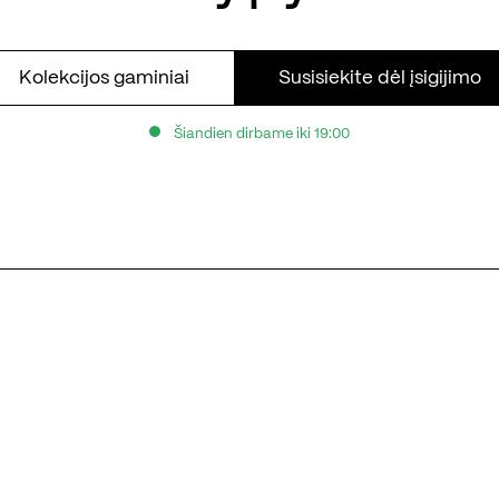
Kolekcijos gaminiai
Susisiekite dėl įsigijimo
Šiandien dirbame iki 19:00