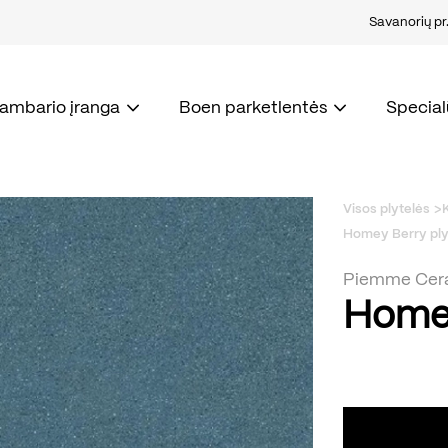
Savanorių pr. 
kambario įranga
Boen parketlentės
Special
Visos plytelės
Homey Berry ply
Piemme Cer
Homey