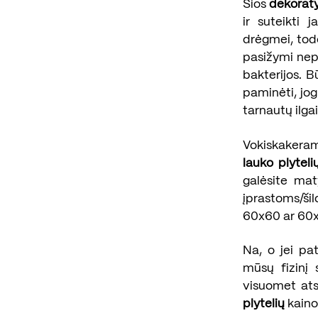
Šios
dekoraty
ir suteikti
drėgmei, todė
pasižymi nep
bakterijos. B
paminėti, jog
tarnautų ilga
Vokiskakerami
lauko plyteli
galėsite mat
įprastoms/ši
60x60 ar 60x1
Na, o jei pa
mūsų fizinį 
visuomet ats
plytelių
kaino