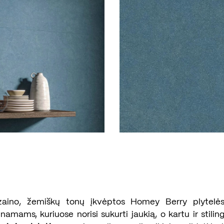
 dizaino, žemiškų tonų įkvėptos Homey Berry plytelė
namams, kuriuose norisi sukurti jaukią, o kartu ir stili