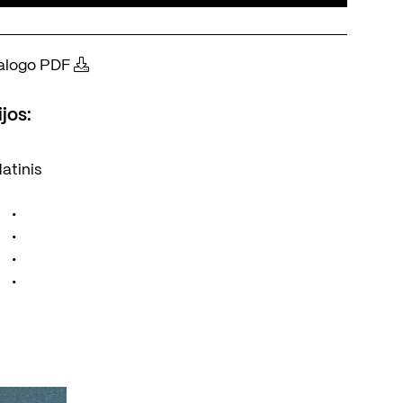
atalogo PDF
jos:
atinis
•
•
•
•