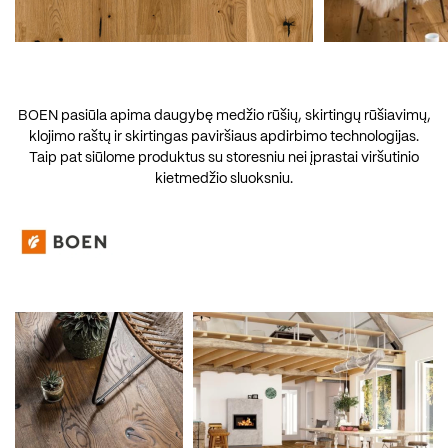
BOEN pasiūla apima daugybę medžio rūšių, skirtingų rūšiavimų,
klojimo raštų ir skirtingas paviršiaus apdirbimo technologijas.
Taip pat siūlome produktus su storesniu nei įprastai viršutinio
kietmedžio sluoksniu.