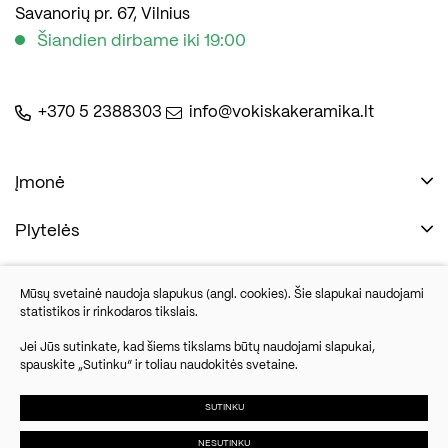
Savanorių pr. 67, Vilnius
Šiandien dirbame iki 19:00
+370 5 2388303
info@vokiskakeramika.lt
Įmonė
Plytelės
Naudinga
Įmonė
Vonios įranga
Mūsų svetainė naudoja slapukus (angl. cookies). Šie slapukai naudojami
Kontaktai
statistikos ir rinkodaros tikslais.
Sandėlio išpardavimas
Jei Jūs sutinkate, kad šiems tikslams būtų naudojami slapukai,
spauskite „Sutinku“ ir toliau naudokitės svetaine.
Savanorių pr. 67, Vilnius
Parketlenės
Šiandien dirbame iki 19:00
SUTINKU
NESUTINKU