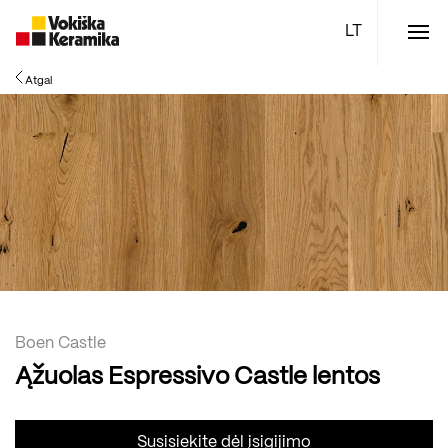
Meniu
Atgal
Plytelės
Vonios kambario įranga
Boen parketlentės
Specialūs pasiūlymai
TOP
Boen Castle
Ąžuolas Espressivo Castle lentos
Susisiekite dėl įsigijimo