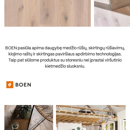
BOEN pasiūla apima daugybę medžio rūšių, skirtingų rūšiavimų,
klojimo raštų ir skirtingas paviršiaus apdirbimo technologijas.
Taip pat siūlome produktus su storesniu nei įprastai viršutinio
kietmedžio sluoksniu.