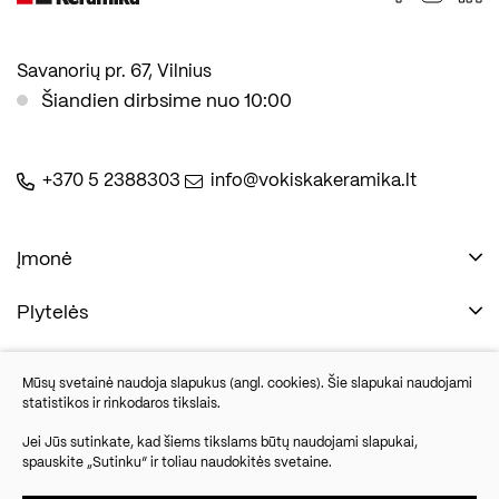
Savanorių pr. 67, Vilnius
Šiandien dirbsime nuo 10:00
+370 5 2388303
info@vokiskakeramika.lt
Įmonė
Plytelės
Naudinga
Įmonė
Vonios įranga
Mūsų svetainė naudoja slapukus (angl. cookies). Šie slapukai naudojami
Kontaktai
statistikos ir rinkodaros tikslais.
Sandėlio išpardavimas
Jei Jūs sutinkate, kad šiems tikslams būtų naudojami slapukai,
spauskite „Sutinku“ ir toliau naudokitės svetaine.
Savanorių pr. 67, Vilnius
Parketlenės