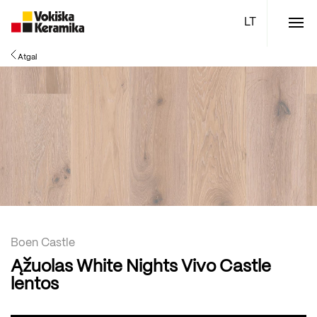
Meniu
Atgal
Plytelės
Vonios kambario įranga
Boen parketlentės
Specialūs pasiūlymai
TOP
Boen Castle
Ąžuolas White Nights Vivo Castle
lentos