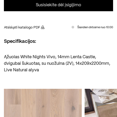
Susisiekite dėl įsigijimo
Atsisiųsti katalogo PDF
Šiandien dirbsime nuo 10:00
Specifikacijos:
Ąžuolas White Nights Vivo, 14mm Lenta Castle,
dvigubai šukuotas, su nuožulna (2V), 14x209x2200mm,
Live Natural alyva