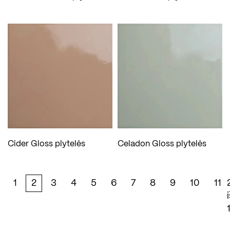
Cider Gloss plytelės
Celadon Gloss plytelės
1
2
3
4
5
6
7
8
9
10
11