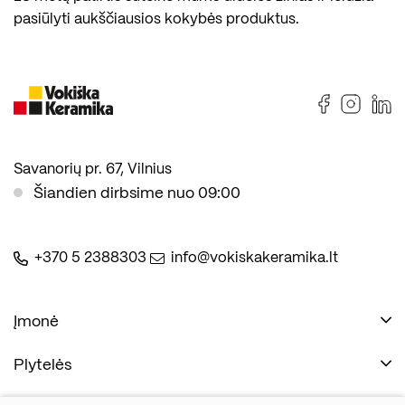
pasiūlyti aukščiausios kokybės produktus.
Savanorių pr. 67, Vilnius
Šiandien dirbsime nuo 09:00
+370 5 2388303
info@vokiskakeramika.lt
Įmonė
Plytelės
Naudinga
Įmonė