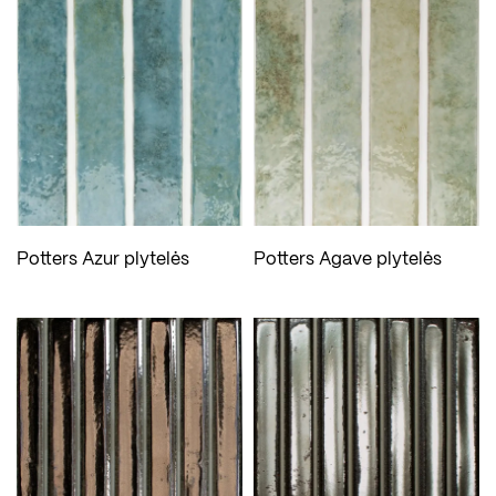
Potters Azur plytelės
Potters Agave plytelės