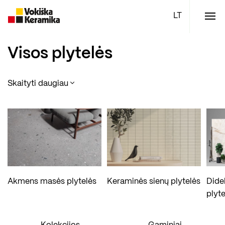
Meniu
Plytelės
Visos plytelės
Vonios kambario įranga
Skaityti daugiau
Boen parketlentės
Specialūs pasiūlymai
TOP
Akmens masės plytelės
Keraminės sienų plytelės
Dide
plyte