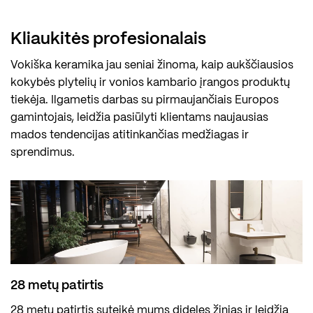
Kliaukitės profesionalais
Vokiška keramika jau seniai žinoma, kaip aukščiausios
kokybės plytelių ir vonios kambario įrangos produktų
tiekėja. Ilgametis darbas su pirmaujančiais Europos
gamintojais, leidžia pasiūlyti klientams naujausias
mados tendencijas atitinkančias medžiagas ir
sprendimus.
28 metų patirtis
28 metų patirtis suteikė mums dideles žinias ir leidžia