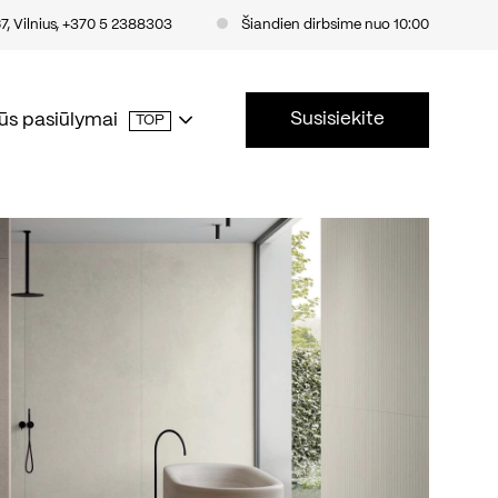
, Vilnius
,
+370 5 2388303
Šiandien dirbsime nuo 10:00
Susisiekite
ūs pasiūlymai
TOP