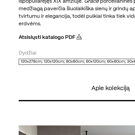
išpopuliarėjęs XIX amžiuje.
Grace
porcelianinės p
medžiagą paverčia šiuolaikiška sienų ir grindų apda
tvirtumu ir elegancija, todėl puikiai tinka tiek vid
erdvėms.
Atsisiųsti katalogo PDF
Dydžiai
120x278cm; 120x120cm; 80x80cm; 60x120cm; 60x60cm; 30
Apie kolekciją