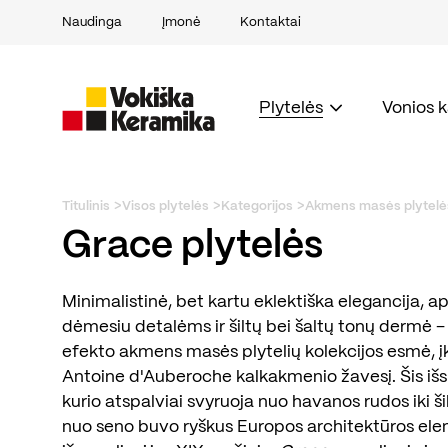
Naudinga
Įmonė
Kontaktai
Plytelės
Vonios 
Titulinis
Visos plytelės
Kategorijos
Akmens masės plytelė
Grace plytelės
Minimalistinė, bet kartu eklektiška elegancija, 
dėmesiu detalėms ir šiltų bei šaltų tonų dermė –
efekto akmens masės plytelių kolekcijos esmė, įk
Antoine d'Auberoche kalkakmenio žavesį. Šis išsk
kurio atspalviai svyruoja nuo havanos rudos iki šil
nuo seno buvo ryškus Europos architektūros el