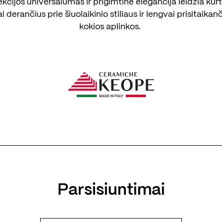
kcijos universalumas ir prigimtinė elegancija leidžia kurti
derančius prie šiuolaikinio stiliaus ir lengvai prisitaikan
kokios aplinkos.
Parsisiuntimai