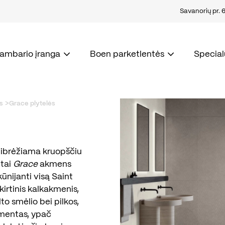
Savanorių pr. 67
kambario įranga
Boen parketlentės
Special
s
Grace plytelės
apibrėžiama kruopščiu
 tai
Grace
akmens
ūnijanti visą Saint
irtinis kalkakmenis,
to smėlio bei pilkos,
ementas, ypač