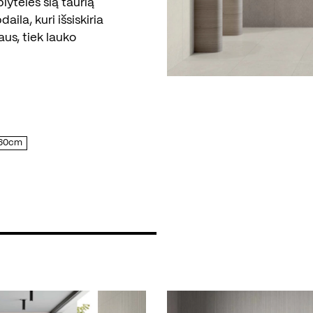
lytelės šią taurią
ila, kuri išsiskiria
aus, tiek lauko
x60cm