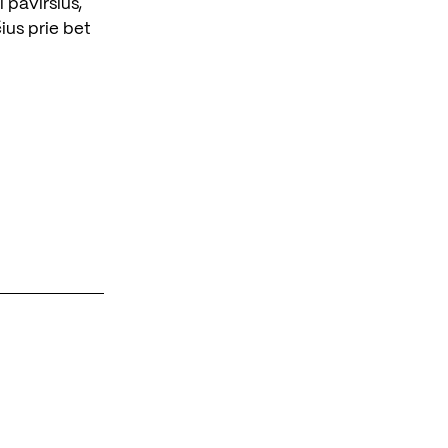
 paviršius,
čius prie bet