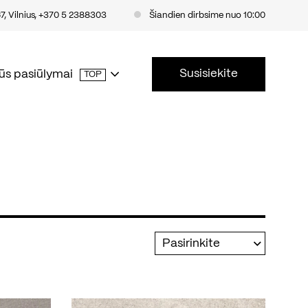
, Vilnius
,
+370 5 2388303
Šiandien dirbsime nuo 10:00
Susisiekite
ūs pasiūlymai
TOP
Pasirinkite