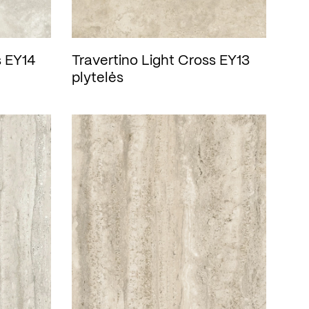
s EY14
Travertino Light Cross EY13
plytelės