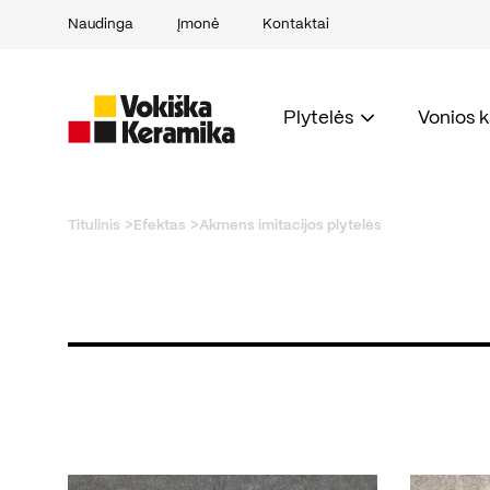
Naudinga
Įmonė
Kontaktai
Plytelės
Vonios 
Titulinis
Efektas
Akmens imitacijos plytelės