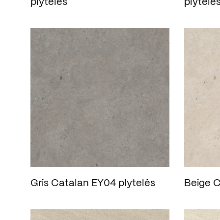
plytelės
plytelė
Gris Catalan EY04 plytelės
Beige C