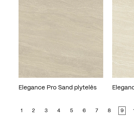
Elegance Pro Sand plytelės
Eleganc
1
2
3
4
5
6
7
8
9