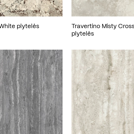
White plytelės
Travertino Misty Cros
plytelės