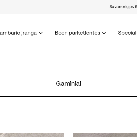
Savanorių pr. 67
kambario įranga
Boen parketlentės
Special
Gaminiai