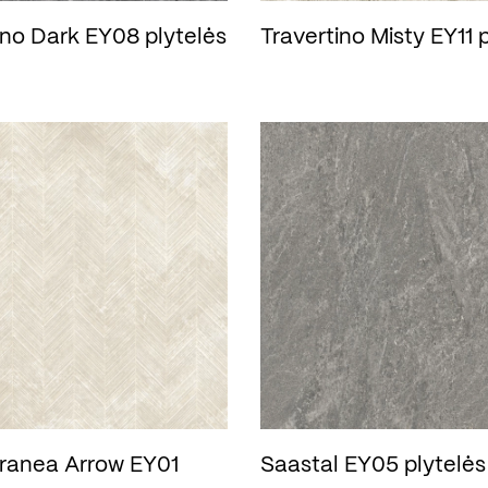
ino Dark EY08 plytelės
Travertino Misty EY11 
ranea Arrow EY01
Saastal EY05 plytelės