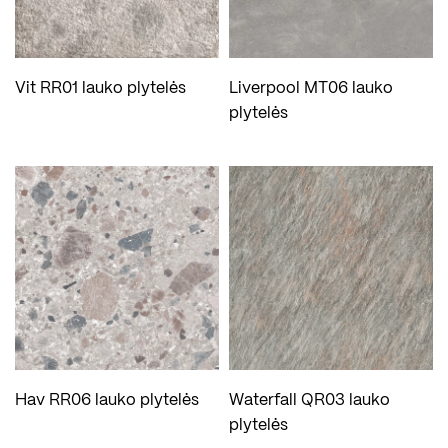
Vit RR01 lauko plytelės
Liverpool MT06 lauko
plytelės
Hav RR06 lauko plytelės
Waterfall QR03 lauko
plytelės