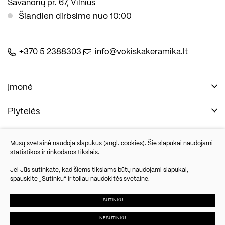
Savanorių pr. 67, Vilnius
Šiandien dirbsime nuo 10:00
+370 5 2388303
info@vokiskakeramika.lt
Įmonė
Plytelės
Naudinga
Įmonė
Vonios įranga
Mūsų svetainė naudoja slapukus (angl. cookies). Šie slapukai naudojami
Kontaktai
statistikos ir rinkodaros tikslais.
Sandėlio išpardavimas
Jei Jūs sutinkate, kad šiems tikslams būtų naudojami slapukai,
spauskite „Sutinku“ ir toliau naudokitės svetaine.
Savanorių pr. 67, Vilnius
Parketlenės
Šiandien dirbsime nuo 10:00
SUTINKU
NESUTINKU