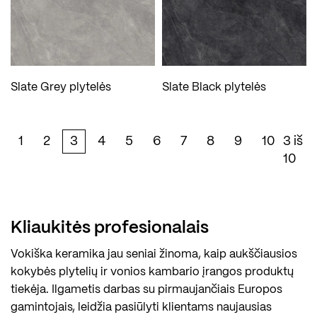
Slate Grey plytelės
Slate Black plytelės
1
2
3
4
5
6
7
8
9
10
3 iš
10
Kliaukitės profesionalais
Vokiška keramika jau seniai žinoma, kaip aukščiausios
kokybės plytelių ir vonios kambario įrangos produktų
tiekėja. Ilgametis darbas su pirmaujančiais Europos
gamintojais, leidžia pasiūlyti klientams naujausias