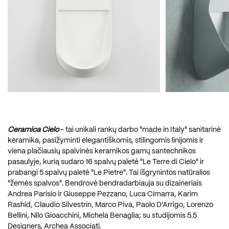
Ceramica Cielo
- tai unikali rankų darbo "made in Italy" sanitarinė
keramika, pasižyminti elegantiškomis, stilingomis linijomis ir
viena plačiausių spalvinės keramikos gamų santechnikos
pasaulyje, kurią sudaro 16 spalvų paletė "Le Terre di Cielo" ir
prabangi 5 spalvų paletė "Le Pietre". Tai išgrynintos natūralios
"žemės spalvos". Bendrovė bendradarbiauja su dizaineriais
Andrea Parisio ir Giuseppe Pezzano, Luca Cimarra, Karim
Rashid, Claudio Silvestrin, Marco Piva, Paolo D'Arrigo, Lorenzo
Bellini, Nilo Gioacchini, Michela Benaglia; su studijomis 5.5
Designers, Archea Associati.