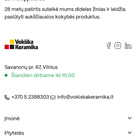
28 metų patirtis suteikė mums dideles žinias ir leidžia
pasiūlyti aukščiausios kokybės produktus.
Savanorių pr. 67, Vilnius
Šiandien dirbame iki 15:00
+370 5 2388303
info@vokiskakeramika.lt
Įmonė
Plytelės
Naudinga