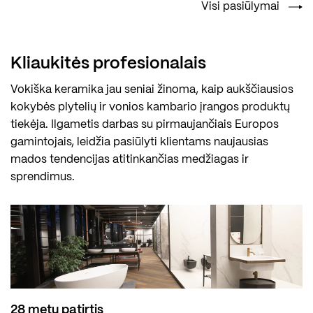
Visi pasiūlymai
Kliaukitės profesionalais
Vokiška keramika jau seniai žinoma, kaip aukščiausios
kokybės plytelių ir vonios kambario įrangos produktų
tiekėja. Ilgametis darbas su pirmaujančiais Europos
gamintojais, leidžia pasiūlyti klientams naujausias
mados tendencijas atitinkančias medžiagas ir
sprendimus.
28 metų patirtis