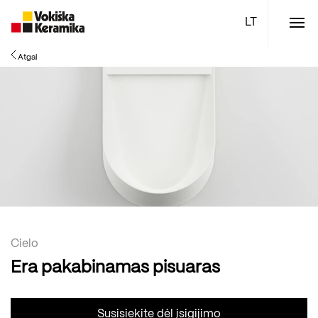
Meniu
Atgal
Plytelės
Vonios kambario įranga
Boen parketlentės
Specialūs pasiūlymai
TOP
Cielo
Era pakabinamas pisuaras
Susisiekite dėl įsigijimo