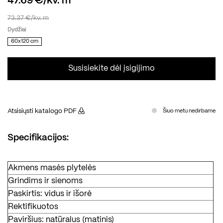
47.69 €/kv. m
73.37 €/kv. m
Dydžiai
60x120 cm
Susisiekite dėl įsigijimo
Atsisiųsti katalogo PDF
Šiuo metu nedirbame
Specifikacijos:
Akmens masės plytelės
Grindims ir sienoms
Paskirtis: vidus ir išorė
Rektifikuotos
Paviršius: natūralus (matinis)