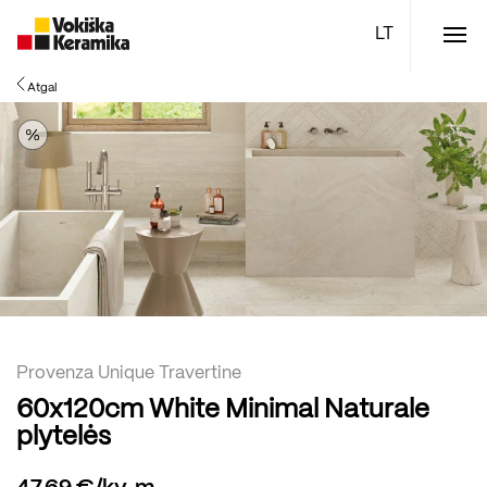
Meniu
Atgal
Plytelės
Vonios kambario įranga
Boen parketlentės
Specialūs pasiūlymai
TOP
Provenza Unique Travertine
60x120cm White Minimal Naturale
plytelės