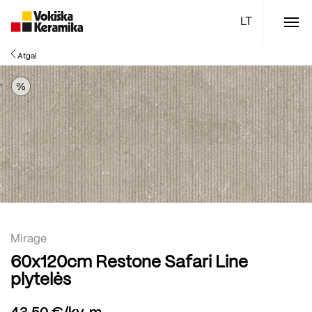
Meniu
Atgal
Plytelės
Vonios kambario įranga
Boen parketlentės
Specialūs pasiūlymai
TOP
Mirage
60x120cm Restone Safari Line
plytelės