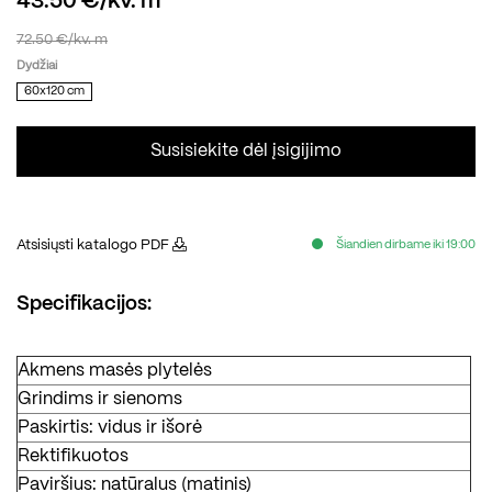
43.50 €/kv. m
72.50 €/kv. m
Dydžiai
60x120 cm
Susisiekite dėl įsigijimo
Atsisiųsti katalogo PDF
Šiandien dirbame iki 19:00
Specifikacijos:
Akmens masės plytelės
Grindims ir sienoms
Paskirtis: vidus ir išorė
Rektifikuotos
Paviršius: natūralus (matinis)