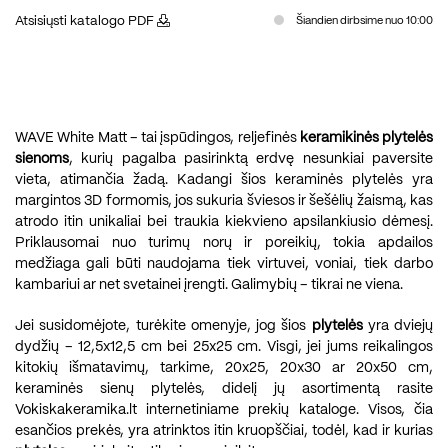
Atsisiųsti katalogo PDF
Šiandien dirbsime nuo 10:00
WAVE White Matt – tai įspūdingos, reljefinės
keramikinės plytelės
sienoms
, kurių pagalba pasirinktą erdvę nesunkiai paversite
vieta, atimančia žadą. Kadangi šios keraminės plytelės yra
margintos 3D formomis, jos sukuria šviesos ir šešėlių žaismą, kas
atrodo itin unikaliai bei traukia kiekvieno apsilankiusio dėmesį.
Priklausomai nuo turimų norų ir poreikių, tokia apdailos
medžiaga gali būti naudojama tiek virtuvei, voniai, tiek darbo
kambariui ar net svetainei įrengti. Galimybių – tikrai ne viena.
Jei susidomėjote, turėkite omenyje, jog šios
plytelės
yra dviejų
dydžių – 12,5x12,5 cm bei 25x25 cm. Visgi, jei jums reikalingos
kitokių išmatavimų, tarkime, 20x25, 20x30 ar 20x50 cm,
keraminės sienų plytelės, didelį jų asortimentą rasite
Vokiskakeramika.lt internetiniame prekių kataloge. Visos, čia
esančios prekės, yra atrinktos itin kruopščiai, todėl, kad ir kurias