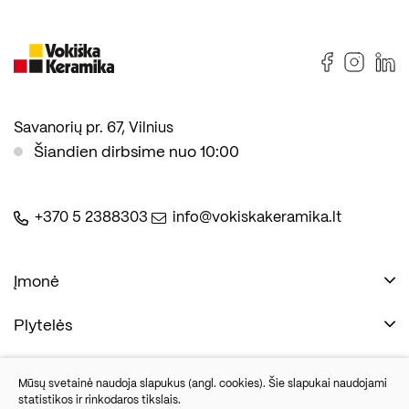
Savanorių pr. 67, Vilnius
Šiandien dirbsime nuo 10:00
+370 5 2388303
info@vokiskakeramika.lt
Įmonė
Plytelės
Naudinga
Įmonė
Vonios įranga
Mūsų svetainė naudoja slapukus (angl. cookies). Šie slapukai naudojami
Kontaktai
statistikos ir rinkodaros tikslais.