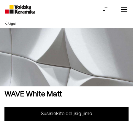
Meniu
Atgal
Plytelės
Vonios kambario įranga
Boen parketlentės
Specialūs pasiūlymai
TOP
WAVE White Matt
Susisiekite dėl įsigijimo