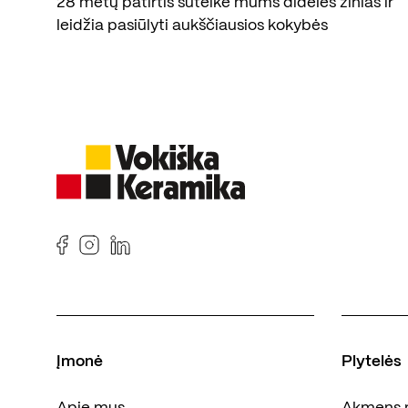
28 metų patirtis suteikė mums dideles žinias ir
leidžia pasiūlyti aukščiausios kokybės
produktus.
Įmonė
Plytelės