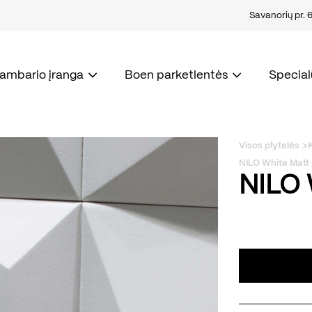
Savanorių pr. 67
kambario įranga
Boen parketlentės
Special
Visos plytelės
NILO White Matt 
NILO 