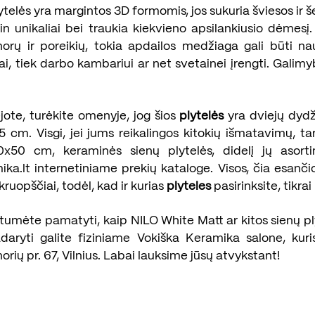
telės yra margintos 3D formomis, jos sukuria šviesos ir š
in unikaliai bei traukia kiekvieno apsilankiusio dėmesį
orų ir poreikių, tokia apdailos medžiaga gali būti n
iai, tiek darbo kambariui ar net svetainei įrengti. Galimyb
jote, turėkite omenyje, jog šios
plytelės
yra dviejų dydž
 cm. Visgi, jei jums reikalingos kitokių išmatavimų, ta
x50 cm, keraminės sienų plytelės, didelį jų asorti
ka.lt internetiniame prekių kataloge. Visos, čia esanči
 kruopščiai, todėl, kad ir kurias
plyteles
pasirinksite, tikrai
ėtumėte pamatyti, kaip NILO White Matt ar kitos sienų p
adaryti galite fiziniame Vokiška Keramika salone, kuris
rių pr. 67, Vilnius. Labai lauksime jūsų atvykstant!