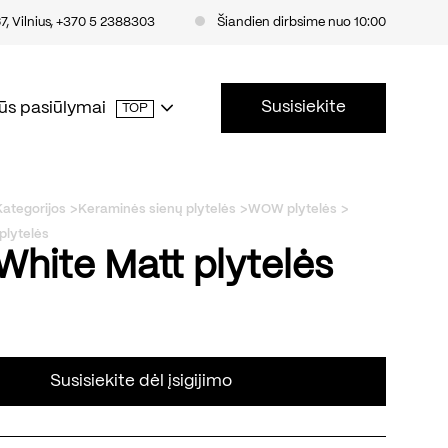
, Vilnius
,
+370 5 2388303
Šiandien dirbsime nuo 10:00
Susisiekite
ūs pasiūlymai
TOP
Kategorijos
Keraminės sienų plytelės
WOW plytelės
plytelės
White Matt plytelės
Susisiekite dėl įsigijimo