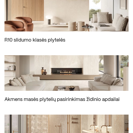
R10 slidumo klasės plytelės
Akmens masės plytelių pasirinkimas židinio apdailai