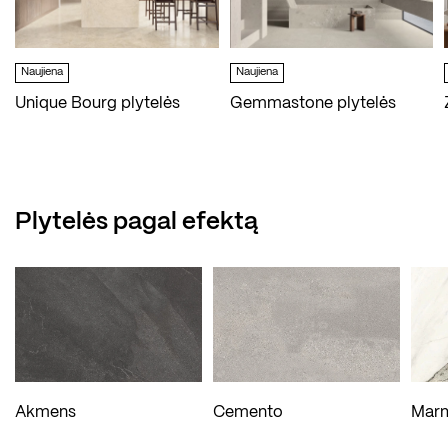
Naujiena
Naujiena
Unique Bourg plytelės
Gemmastone plytelės
Plytelės pagal efektą
Akmens
Cemento
Mar