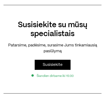
Marmurinės ar marmuro imitacijos plytelės grindims
suteikia patalpai modernumo, bet tuo pačiu ir
spinduliuoja subtilią klasiką. Marmuras interjero
pasaulyje simbolizuoja eleganciją bei leidžia
Susisiekite su mūsų
maksimaliai pabrėžti erdvę.
specialistais
Cemento imitacija – efektyvus ir geriausiai estetiškai su
moderniais interjerais derantis elementas. Tinkamai
Patarsime, padėsime, surasime Jums tinkamiausią
parinkti, įvairių spalvų dizainai sukuria šiuolaikiško ir
pasiūlymą
išraiškingo interjero įspūdį.
Susisiekite
Akmens dizainas pasižymi panašiomis savakybėmis,
kaip marmuras, tačiau gali pasiūlyti daugiau žemiškų ir
Šiandien dirbame iki 15:00
švelnesnių atspalvių. Šio stiliaus grindinys puikiai
atrodo tiek renovuojamuose senamiesčių būstuose,
tiek naujai statomuose objektuose.
Terrazzo, turbūt unikaliausias ir labiausiai išraiškingas