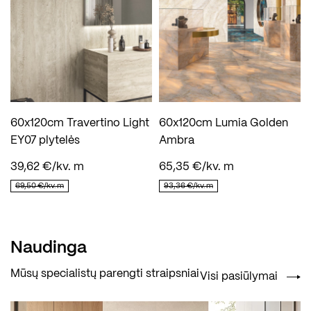
60x120cm Travertino Light
60x120cm Lumia Golden
EY07 plytelės
Ambra
39,62 €/kv. m
65,35 €/kv. m
69,50 €/kv. m
93,36 €/kv. m
Naudinga
Mūsų specialistų parengti straipsniai
Visi pasiūlymai