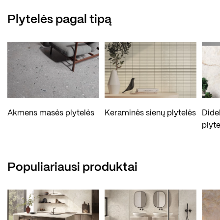
Plytelės pagal tipą
Akmens masės plytelės
Keraminės sienų plytelės
Dide
plyte
Populiariausi produktai