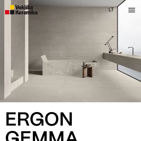
Meniu
Plytelės
Vonios kambario įranga
Boen parketlentės
Specialūs pasiūlymai
TOP
ERGON
GEMMA