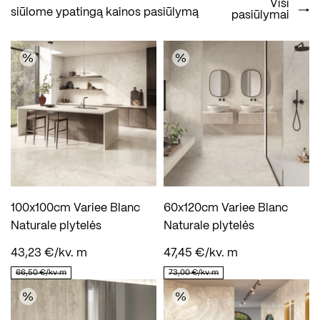
Visi
siūlome ypatingą kainos pasiūlymą
pasiūlymai
100x100cm Variee Blanc
60x120cm Variee Blanc
Naturale plytelės
Naturale plytelės
43,23 €/kv. m
47,45 €/kv. m
66,50 €/kv. m
73,00 €/kv. m