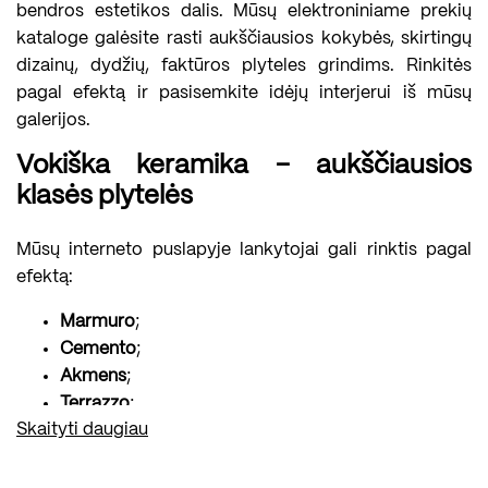
bendros estetikos dalis. Mūsų elektroniniame prekių
kataloge galėsite rasti aukščiausios kokybės, skirtingų
dizainų, dydžių, faktūros plyteles grindims. Rinkitės
pagal efektą ir pasisemkite idėjų interjerui iš mūsų
galerijos.
Vokiška keramika – aukščiausios
klasės plytelės
Mūsų interneto puslapyje lankytojai gali rinktis pagal
efektą:
Marmuro
;
Cemento
;
Akmens
;
Terrazzo
;
Skaityti daugiau
Medžio
;
Metalo
.