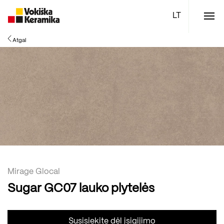
Meniu
Atgal
Plytelės
Vonios kambario įranga
Boen parketlentės
Specialūs pasiūlymai
TOP
Mirage Glocal
Sugar GC07 lauko plytelės
Susisiekite dėl įsigijimo