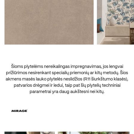
Šioms plytelėms nereikalingas impregnavimas, jos lengvai
prižiūrimos nesirenkant specialių priemonių ar kitų metodų. Šios
akmens masės lauko plytelės neslidžios (R11 šiurkštumo klasės),
patvarios drėgmei ir ledui, taip pat šių plytelių techniniai
parametrai yra daug aukštesni nei kitų.