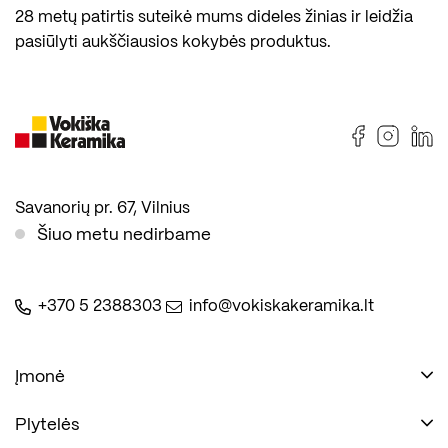
28 metų patirtis suteikė mums dideles žinias ir leidžia
pasiūlyti aukščiausios kokybės produktus.
Savanorių pr. 67, Vilnius
Šiuo metu nedirbame
+370 5 2388303
info@vokiskakeramika.lt
Įmonė
Plytelės
Naudinga