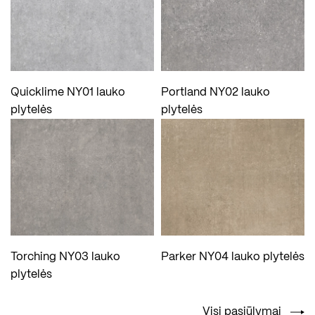
Quicklime NY01 lauko
Portland NY02 lauko
plytelės
plytelės
Torching NY03 lauko
Parker NY04 lauko plytelės
plytelės
Visi pasiūlymai