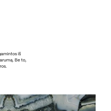
agamintos iš
parumą. Be to,
ros.