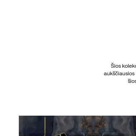
Šios kolek
aukščiausios 
šio