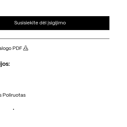
Susisiekite dėl įsigijimo
atalogo PDF
jos:
s
Poliruotas
•