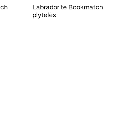
tch
Labradorite Bookmatch
plytelės