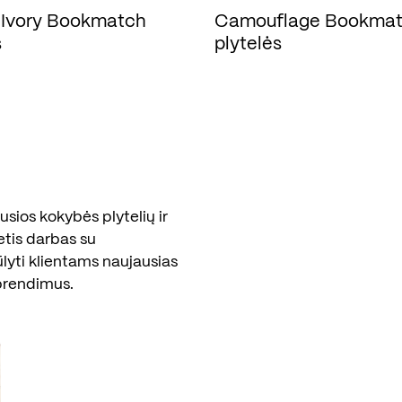
 Ivory Bookmatch
Camouflage Bookma
s
plytelės
sios kokybės plytelių ir
etis darbas su
ūlyti klientams naujausias
prendimus.