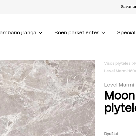
Savanori
kambario įranga
Boen parketlentės
Special
Visos plytelės
Level Marmi 160
Level Marmi
Moon
plyte
Dydžiai