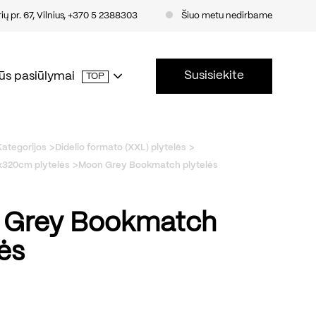
ų pr. 67, Vilnius
,
+370 5 2388303
Šiuo metu nedirbame
Susisiekite
ūs pasiūlymai
TOP
Kategorijos
Didelio formato (XXL) plytelės
x320cm plytelės
Moon Grey Bookmatch plytelės
 Grey Bookmatch
lės