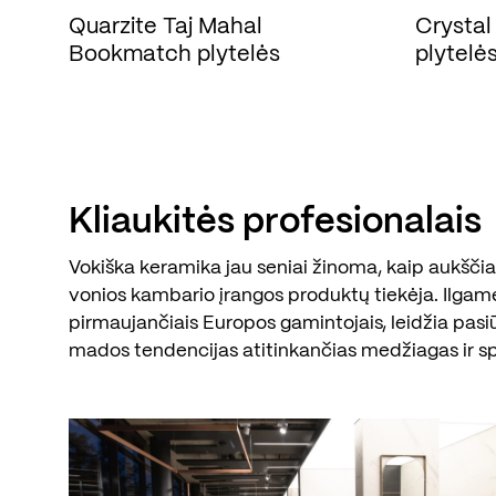
Quarzite Taj Mahal
Crystal
Bookmatch plytelės
plytelė
Kliaukitės profesionalais
Vokiška keramika jau seniai žinoma, kaip aukščiau
vonios kambario įrangos produktų tiekėja. Ilgam
pirmaujančiais Europos gamintojais, leidžia pasi
mados tendencijas atitinkančias medžiagas ir s