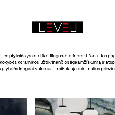
cijos
plytelės
yra ne tik stilingos, bet ir praktiškos. Jos p
kokybės keramikos, užtikrinančios ilgaamžiškumą ir ats
s plytelės lengvai valomos ir reikalauja minimalios priežiū