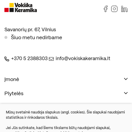
Savanorių pr. 67, Vilnius
Šiuo metu nedirbame
+370 5 2388303
info@vokiskakeramika.lt
Įmonė
Plytelės
Naudinga
Įmonė
Vonios įranga
Mūsų svetainė naudoja slapukus (angl. cookies). Šie slapukai naudojami
Kontaktai
statistikos ir rinkodaros tikslais.
Sandėlio išpardavimas
Jei Jūs sutinkate, kad šiems tikslams būtų naudojami slapukai,