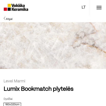
Meniu
Atgal
Plytelės
Vonios kambario įranga
Boen parketlentės
Specialūs pasiūlymai
TOP
Level Marmi
Lumix Bookmatch plytelės
Dydžiai
160x320cm