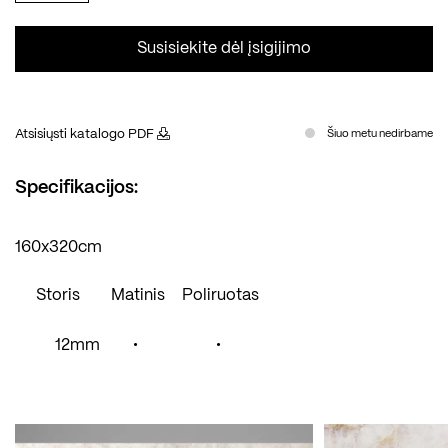
Susisiekite dėl įsigijimo
Atsisiųsti katalogo PDF
Šiuo metu nedirbame
Specifikacijos:
160x320cm
Storis
Matinis
Poliruotas
12mm
•
•