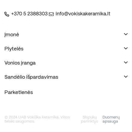
+370 5 2388303
info@vokiskakeramika.lt
Įmonė
Plytelės
Naudinga
Įmonė
Vonios įranga
Kontaktai
Sandėlio išpardavimas
Savanorių pr. 67, Vilnius
Parketlenės
Šiuo metu nedirbame
© 2024 UAB Vokiška keramika. Visos
Slapukų
Duomenų
Susisiekite
teisės saugomos.
parinktys
apsauga