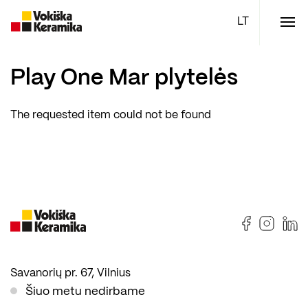
Meniu
Plytelės
Play One Mar plytelės
Vonios kambario įranga
The requested item could not be found
Boen parketlentės
Specialūs pasiūlymai
TOP
Savanorių pr. 67, Vilnius
Šiuo metu nedirbame