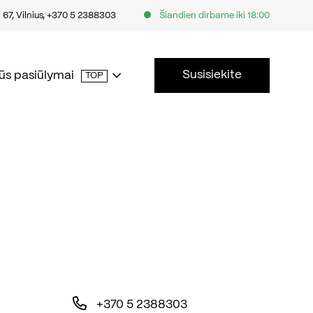
67, Vilnius
,
+370 5 2388303
Šiandien dirbame iki 18:00
Susisiekite
ūs pasiūlymai
TOP
+370 5 2388303