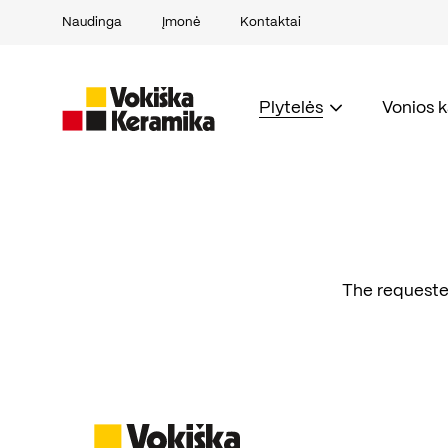
Naudinga
Įmonė
Kontaktai
Plytelės
Vonios 
The requeste