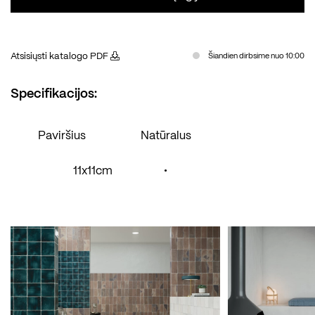
Atsisiųsti katalogo PDF
Šiandien dirbsime nuo 10:00
Specifikacijos:
Paviršius
Natūralus
11x11cm
•