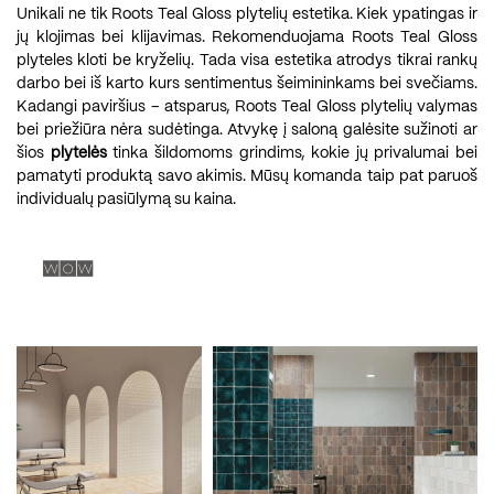
Unikali ne tik Roots Teal Gloss plytelių estetika. Kiek ypatingas ir
jų klojimas bei klijavimas. Rekomenduojama Roots Teal Gloss
plyteles kloti be kryželių. Tada visa estetika atrodys tikrai rankų
darbo bei iš karto kurs sentimentus šeimininkams bei svečiams.
Kadangi paviršius – atsparus, Roots Teal Gloss plytelių valymas
bei priežiūra nėra sudėtinga. Atvykę į saloną galėsite sužinoti ar
šios
plytelės
tinka šildomoms grindims, kokie jų privalumai bei
pamatyti produktą savo akimis. Mūsų komanda taip pat paruoš
individualų pasiūlymą su kaina.