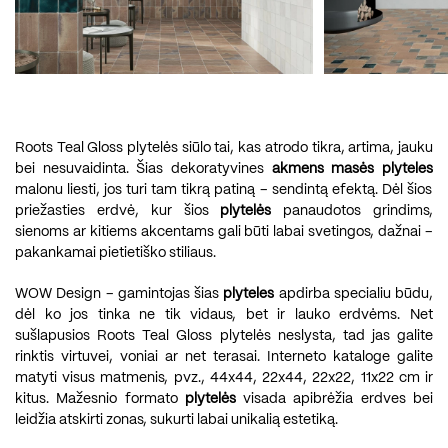
Roots Teal Gloss plytelės siūlo tai, kas atrodo tikra, artima, jauku
bei nesuvaidinta. Šias dekoratyvines
akmens masės plyteles
malonu liesti, jos turi tam tikrą patiną – sendintą efektą. Dėl šios
priežasties erdvė, kur šios
plytelės
panaudotos grindims,
sienoms ar kitiems akcentams gali būti labai svetingos, dažnai –
pakankamai pietietiško stiliaus.
WOW Design – gamintojas šias
plyteles
apdirba specialiu būdu,
dėl ko jos tinka ne tik vidaus, bet ir lauko erdvėms. Net
sušlapusios Roots Teal Gloss plytelės neslysta, tad jas galite
rinktis virtuvei, voniai ar net terasai. Interneto kataloge galite
matyti visus matmenis, pvz., 44x44, 22x44, 22x22, 11x22 cm ir
kitus. Mažesnio formato
plytelės
visada apibrėžia erdves bei
leidžia atskirti zonas, sukurti labai unikalią estetiką.