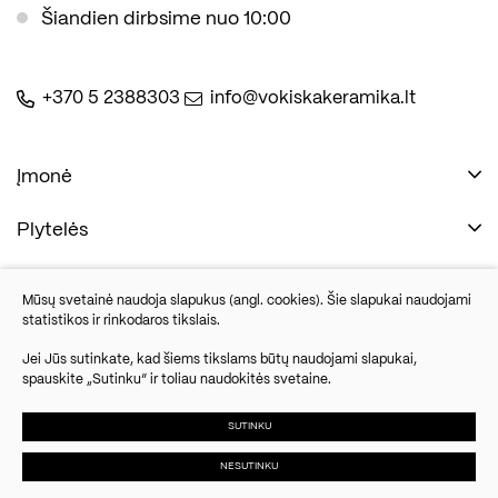
Šiandien dirbsime nuo 10:00
+370 5 2388303
info@vokiskakeramika.lt
Įmonė
Plytelės
Naudinga
Įmonė
Vonios įranga
Mūsų svetainė naudoja slapukus (angl. cookies). Šie slapukai naudojami
Kontaktai
statistikos ir rinkodaros tikslais.
Sandėlio išpardavimas
Jei Jūs sutinkate, kad šiems tikslams būtų naudojami slapukai,
spauskite „Sutinku“ ir toliau naudokitės svetaine.
Savanorių pr. 67, Vilnius
Parketlenės
Šiandien dirbsime nuo 10:00
SUTINKU
NESUTINKU
© 2024 UAB Vokiška keramika. Visos
Slapukų
Duomenų
Susisiekite