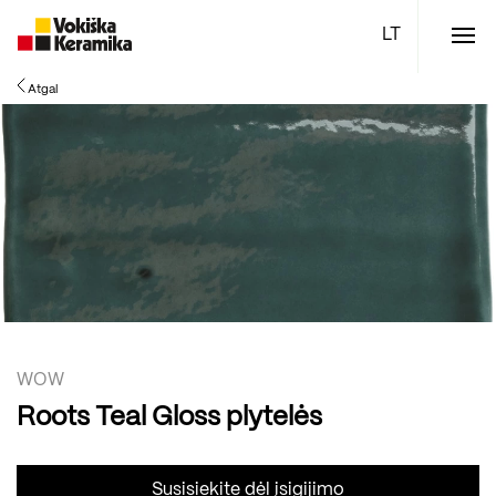
Meniu
Atgal
Plytelės
Vonios kambario įranga
Boen parketlentės
Specialūs pasiūlymai
TOP
WOW
Roots Teal Gloss plytelės
Susisiekite dėl įsigijimo