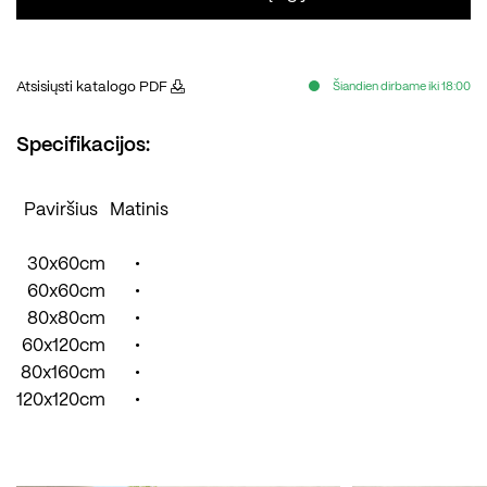
Atsisiųsti katalogo PDF
Šiandien dirbame iki 18:00
Specifikacijos:
Paviršius
Matinis
30x60cm
•
60x60cm
•
80x80cm
•
60x120cm
•
80x160cm
•
120x120cm
•