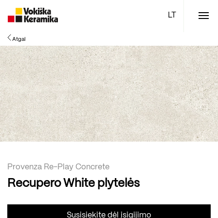
Meniu
Atgal
Plytelės
Vonios kambario įranga
Boen parketlentės
Specialūs pasiūlymai
TOP
Provenza Re-Play Concrete
Recupero White plytelės
Susisiekite dėl įsigijimo