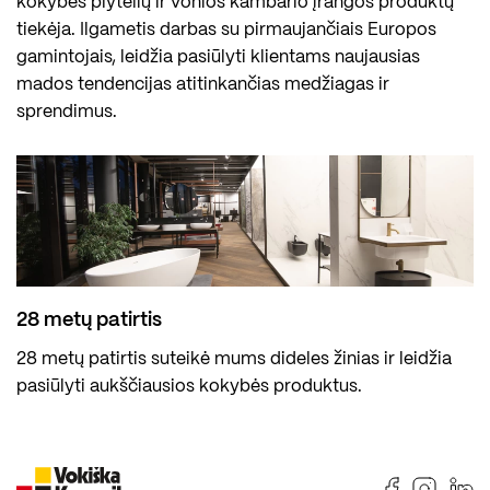
kokybės plytelių ir vonios kambario įrangos produktų
tiekėja. Ilgametis darbas su pirmaujančiais Europos
gamintojais, leidžia pasiūlyti klientams naujausias
mados tendencijas atitinkančias medžiagas ir
sprendimus.
28 metų patirtis
28 metų patirtis suteikė mums dideles žinias ir leidžia
pasiūlyti aukščiausios kokybės produktus.