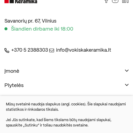
Savanorių pr. 67, Vilnius
Šiandien dirbame iki 18:00
+370 5 2388303
info@vokiskakeramika.lt
Įmonė
Plytelės
Naudinga
Įmonė
Vonios įranga
Mūsų svetainė naudoja slapukus (angl. cookies). Šie slapukai naudojami
Kontaktai
statistikos ir rinkodaros tikslais.
Sandėlio išpardavimas
Jei Jūs sutinkate, kad šiems tikslams būtų naudojami slapukai,
spauskite „Sutinku“ ir toliau naudokitės svetaine.
Savanorių pr. 67, Vilnius
Parketlenės