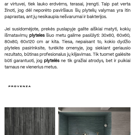
ar virtuvei, tiek lauko erdvėms, terasai, įrengti. Taip pat verta
žinoti, jog dėl neporėto paviršiaus šių plytelių valymas yra itin
paprastas, ant jų nesikaupia nešvarumai ir bakterijos.
Jei susidomėjote, prekės puslapyje galite aiškiai matyti, kokių
išmatavimų
plyteles
šiuo metu galime pasiūlyti: 30x60, 60x60,
80x80, 60x120 cm ar kita. Tiesa, nepaisant to, kokio dydžio
plyteles pasirinksite, turėkite omenyje, jog siekiant geriausio
rezultato, būtinas profesionalus jų klijavimas. Tik tuomet galėsite
būti garantuoti, jog
plytelės
ne tik gražiai atrodys, bet ir puikiai
tarnaus ne vienerius metus.