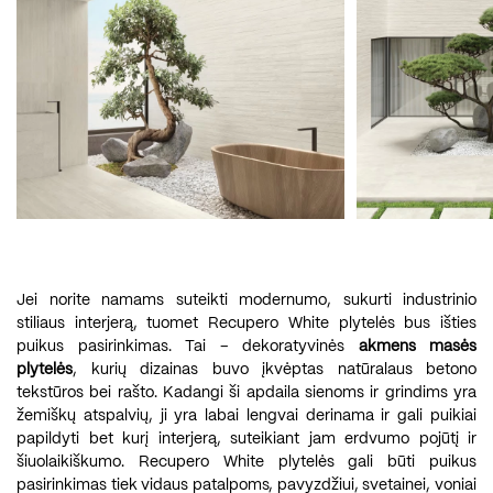
Jei norite namams suteikti modernumo, sukurti industrinio
stiliaus interjerą, tuomet Recupero White plytelės bus išties
puikus pasirinkimas. Tai – dekoratyvinės
akmens masės
plytelės
, kurių dizainas buvo įkvėptas natūralaus betono
tekstūros bei rašto. Kadangi ši apdaila sienoms ir grindims yra
žemiškų atspalvių, ji yra labai lengvai derinama ir gali puikiai
papildyti bet kurį interjerą, suteikiant jam erdvumo pojūtį ir
šiuolaikiškumo. Recupero White plytelės gali būti puikus
pasirinkimas tiek vidaus patalpoms, pavyzdžiui, svetainei, voniai