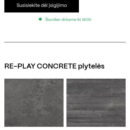
Susisiekite dėl įsigijimo
Šiandien dirbame iki 18:00
RE-PLAY CONCRETE plytelės