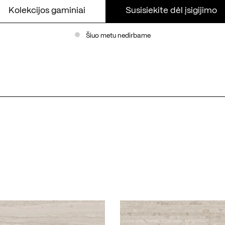
Kolekcijos gaminiai
Susisiekite dėl įsigijimo
Šiuo metu nedirbame