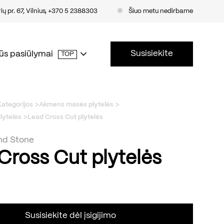
ų pr. 67, Vilnius
,
+370 5 2388303
Šiuo metu nedirbame
Susisiekite
ūs pasiūlymai
TOP
Kategorijos
Akmens masės plytelės
lytelės
Lead Cross Cut plytelės
nd Stone
Cross Cut plytelės
Susisiekite dėl įsigijimo