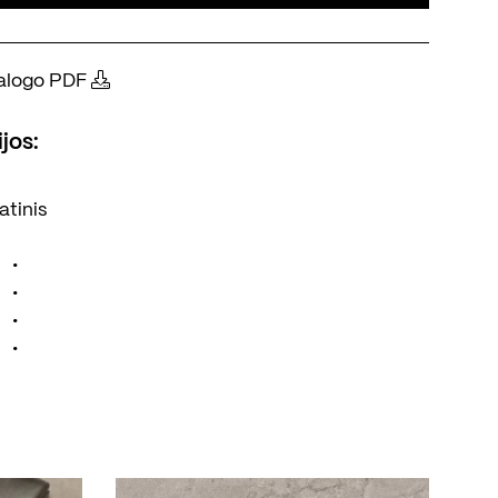
atalogo PDF
jos:
atinis
•
•
•
•