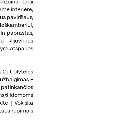
dizainu, tarsi
ame interjere,
us paviršiaus,
rieškambariui,
tin paprastas,
ų klijavimas
 yra atsparios
s Cut plytelės
 užbaigimas –
r patinkančios
oms/šildomoms
kite į Vokiška
tuos rūpimais