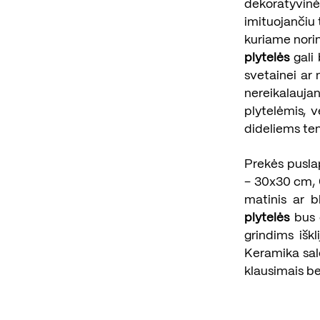
dekoratyvinės
imituojančiu 
kuriame norim
plytelės
gali 
svetainei ar 
nereikalauj
plytelėmis, v
dideliems t
Prekės puslap
– 30x30 cm, 
matinis ar bl
plytelės
bus 
grindims iškl
Keramika sal
klausimais be