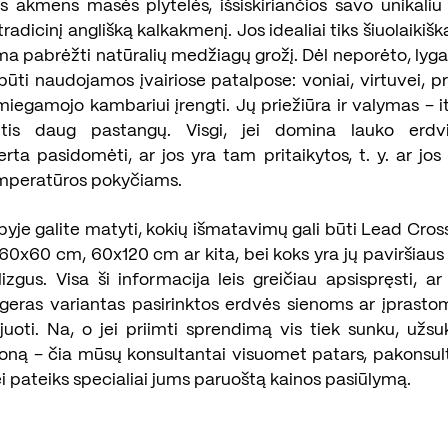
 akmens masės plytelės, išsiskiriančios savo unikaliu 
tradicinį anglišką kalkakmenį. Jos idealiai tiks šiuolaikišk
a pabrėžti natūralių medžiagų grožį. Dėl neporėto, lyga
būti naudojamos įvairiose patalpose: voniai, virtuvei, p
miegamojo kambariui įrengti. Jų priežiūra ir valymas – i
antis daug pastangų. Visgi, jei domina lauko erdvi
erta pasidomėti, ar jos yra tam pritaikytos, t. y. ar jos
emperatūros pokyčiams.
yje galite matyti, kokių išmatavimų gali būti Lead Cros
60x60 cm, 60x120 cm ar kita, bei koks yra jų paviršiaus
izgus. Visa ši informacija leis greičiau apsispręsti, a
geras variantas pasirinktos erdvės sienoms ar įprast
ijuoti. Na, o jei priimti sprendimą vis tiek sunku, užsu
oną – čia mūsų konsultantai visuomet patars, pakonsul
i pateiks specialiai jums paruoštą kainos pasiūlymą.