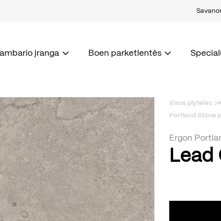
Savanori
kambario įranga
Boen parketlentės
Special
Visos plytelės
Portland Stone p
Ergon Portla
Lead 