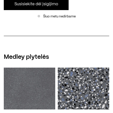
Susisiekite dėl įsigijimo
Šiuo metu nedirbame
Medley plytelės