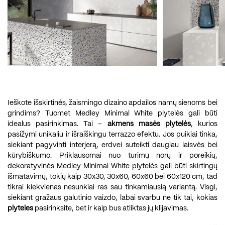
Ieškote išskirtinės, žaismingo dizaino apdailos namų sienoms bei
grindims? Tuomet Medley Minimal White plytelės gali būti
idealus pasirinkimas. Tai –
akmens masės plytelės
, kurios
pasižymi unikaliu ir išraiškingu terrazzo efektu. Jos puikiai tinka,
siekiant pagyvinti interjerą, erdvei suteikti daugiau laisvės bei
kūrybiškumo. Priklausomai nuo turimų norų ir poreikių,
dekoratyvinės Medley Minimal White plytelės gali būti skirtingų
išmatavimų, tokių kaip 30x30, 30x60, 60x60 bei 60x120 cm, tad
tikrai kiekvienas nesunkiai ras sau tinkamiausią variantą. Visgi,
siekiant gražaus galutinio vaizdo, labai svarbu ne tik tai, kokias
plyteles
pasirinksite, bet ir kaip bus atliktas jų klijavimas.