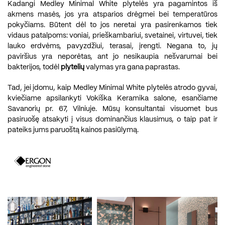
Kadangi Medley Minimal White plytelės yra pagamintos iš
akmens masės, jos yra atsparios drėgmei bei temperatūros
pokyčiams. Būtent dėl to jos neretai yra pasirenkamos tiek
vidaus patalpoms: voniai, prieškambariui, svetainei, virtuvei, tiek
lauko erdvėms, pavyzdžiui, terasai, įrengti. Negana to, jų
paviršius yra neporėtas, ant jo nesikaupia nešvarumai bei
bakterijos, todėl
plytelių
valymas yra gana paprastas.
Tad, jei įdomu, kaip Medley Minimal White plytelės atrodo gyvai,
kviečiame apsilankyti Vokiška Keramika salone, esančiame
Savanorių pr. 67, Vilniuje. Mūsų konsultantai visuomet bus
pasiruošę atsakyti į visus dominančius klausimus, o taip pat ir
pateiks jums paruoštą kainos pasiūlymą.