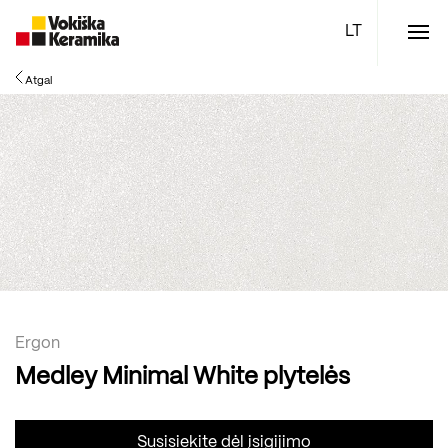
Meniu
Atgal
Plytelės
Vonios kambario įranga
Boen parketlentės
Specialūs pasiūlymai
TOP
Ergon
Medley Minimal White plytelės
Susisiekite dėl įsigijimo