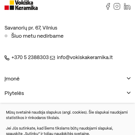
Savanorių pr. 67, Vilnius
Šiuo metu nedirbame
+370 5 2388303
info@vokiskakeramika.lt
Įmonė
Plytelės
Naudinga
Įmonė
Vonios įranga
Mūsų svetainė naudoja slapukus (angl. cookies). Šie slapukai naudojami
Kontaktai
statistikos ir rinkodaros tikslais.
Sandėlio išpardavimas
Jei Jūs sutinkate, kad šiems tikslams būtų naudojami slapukai,
spauskite „Sutinku“ ir toliau naudokitės svetaine.