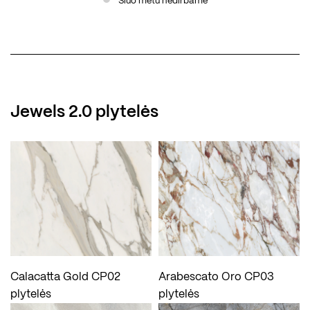
Šiuo metu nedirbame
Jewels 2.0 plytelės
Calacatta Gold CP02
Arabescato Oro CP03
plytelės
plytelės