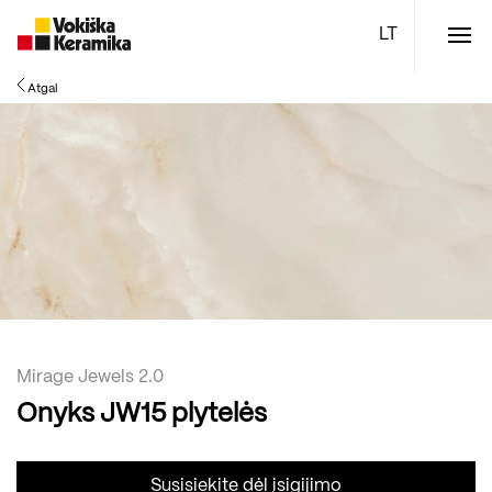
Meniu
Atgal
Plytelės
Vonios kambario įranga
Boen parketlentės
Specialūs pasiūlymai
TOP
Mirage Jewels 2.0
Onyks JW15 plytelės
Susisiekite dėl įsigijimo