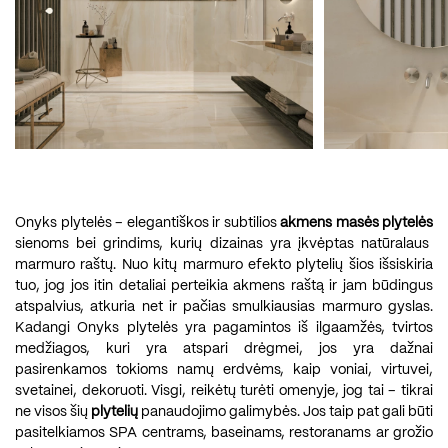
Onyks plytelės – elegantiškos ir subtilios
akmens masės plytelės
sienoms bei grindims, kurių dizainas yra įkvėptas natūralaus
marmuro raštų. Nuo kitų marmuro efekto plytelių šios išsiskiria
tuo, jog jos itin detaliai perteikia akmens raštą ir jam būdingus
atspalvius, atkuria net ir pačias smulkiausias marmuro gyslas.
Kadangi Onyks plytelės yra pagamintos iš ilgaamžės, tvirtos
medžiagos, kuri yra atspari drėgmei, jos yra dažnai
pasirenkamos tokioms namų erdvėms, kaip voniai, virtuvei,
svetainei, dekoruoti. Visgi, reikėtų turėti omenyje, jog tai – tikrai
ne visos šių
plytelių
panaudojimo galimybės. Jos taip pat gali būti
pasitelkiamos SPA centrams, baseinams, restoranams ar grožio