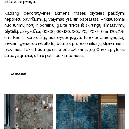
salonams įrengti.
Kadangi dekoratyvinės akmens masės plytelės pasižymi
neporėtu paviršiumi, jų valymas yra itin paprastas. Priklausomai
nuo turimų norų ir poreikių, galite rinktis iš skirtingų išmatavimų
plytelių
, pavyzdžiui, 60x60, 60x120, 120x120, 120x240 ar 120x278
cm. Kad ir kurias iš jų nuspręsite įsigyti, turėkite omenyje, jog
siekiant geriausio rezultato, būtinas profesionalus jų klijavimas ir
pjovimas. Tokiu būdu galėsite būti užtikrinti, jog Onyks plytelės
atrodys gražiai, o taip pat ir puikiai tarnaus.