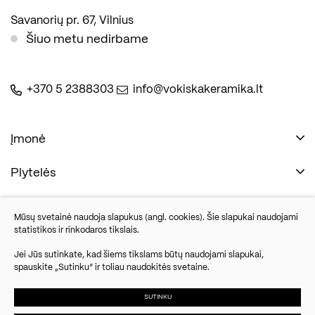
Savanorių pr. 67, Vilnius
Šiuo metu nedirbame
+370 5 2388303
info@vokiskakeramika.lt
Įmonė
Plytelės
Naudinga
Įmonė
Vonios įranga
Mūsų svetainė naudoja slapukus (angl. cookies). Šie slapukai naudojami
Kontaktai
statistikos ir rinkodaros tikslais.
Sandėlio išpardavimas
Jei Jūs sutinkate, kad šiems tikslams būtų naudojami slapukai,
spauskite „Sutinku“ ir toliau naudokitės svetaine.
Savanorių pr. 67, Vilnius
Parketlenės
Šiuo metu nedirbame
SUTINKU