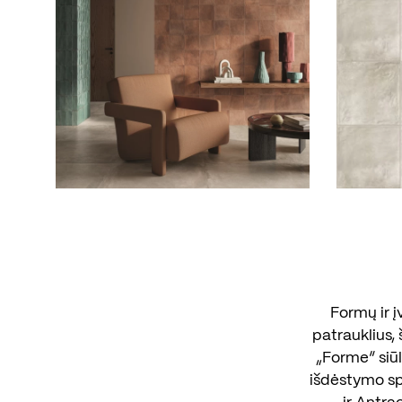
Formų ir į
patrauklius, 
„Forme“ siūl
išdėstymo sp