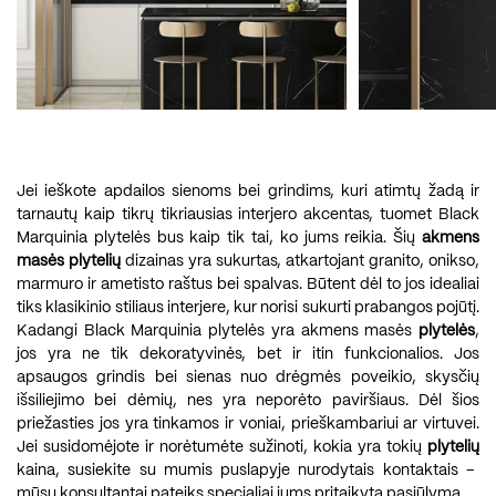
Jei ieškote apdailos sienoms bei grindims, kuri atimtų žadą ir
tarnautų kaip tikrų tikriausias interjero akcentas, tuomet Black
Marquinia plytelės bus kaip tik tai, ko jums reikia. Šių
akmens
masės plytelių
dizainas yra sukurtas, atkartojant granito, onikso,
marmuro ir ametisto raštus bei spalvas. Būtent dėl to jos idealiai
tiks klasikinio stiliaus interjere, kur norisi sukurti prabangos pojūtį.
Kadangi Black Marquinia plytelės yra akmens masės
plytelės
,
jos yra ne tik dekoratyvinės, bet ir itin funkcionalios. Jos
apsaugos grindis bei sienas nuo drėgmės poveikio, skysčių
išsiliejimo bei dėmių, nes yra neporėto paviršiaus. Dėl šios
priežasties jos yra tinkamos ir voniai, prieškambariui ar virtuvei.
Jei susidomėjote ir norėtumėte sužinoti, kokia yra tokių
plytelių
kaina, susiekite su mumis puslapyje nurodytais kontaktais –
mūsų konsultantai pateiks specialiai jums pritaikytą pasiūlymą.