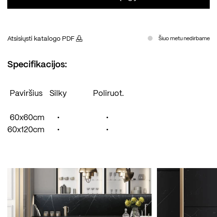
Atsisiųsti katalogo PDF
Šiuo metu nedirbame
Specifikacijos:
Paviršius
Silky
Poliruot.
60x60cm
•
•
60x120cm
•
•