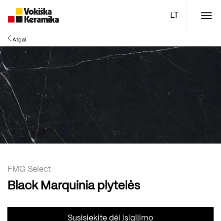
Meniu
Atgal
Plytelės
Vonios kambario įranga
Boen parketlentės
Specialūs pasiūlymai
TOP
FMG Select
Black Marquinia plytelės
Susisiekite dėl įsigijimo