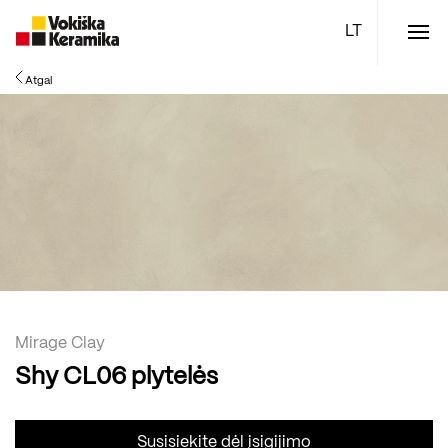
Meniu
Atgal
Plytelės
Vonios kambario įranga
Boen parketlentės
Specialūs pasiūlymai
TOP
Mirage Clay
Shy CL06 plytelės
Susisiekite dėl įsigijimo