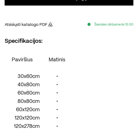
Atsisiųsti katalogo PDF
Šiandien dirbame iki 15:00
Specifikacijos:
Paviršius
Matinis
30x60cm
•
40x80cm
•
60x60cm
•
80x80cm
•
60x120cm
•
120x120cm
•
120x278cm
•