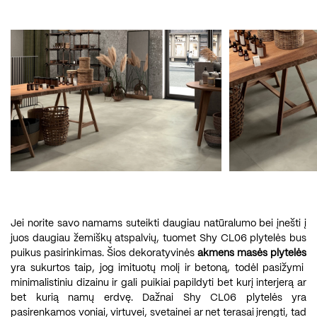
Jei norite savo namams suteikti daugiau natūralumo bei įnešti į
juos daugiau žemiškų atspalvių, tuomet Shy CL06 plytelės bus
puikus pasirinkimas. Šios dekoratyvinės
akmens masės plytelės
yra sukurtos taip, jog imituotų molį ir betoną, todėl pasižymi
minimalistiniu dizainu ir gali puikiai papildyti bet kurį interjerą ar
bet kurią namų erdvę. Dažnai Shy CL06 plytelės yra
pasirenkamos voniai, virtuvei, svetainei ar net terasai įrengti, tad