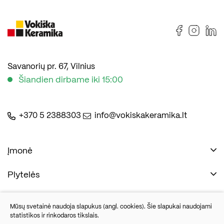
Savanorių pr. 67, Vilnius
Šiandien dirbame iki 15:00
+370 5 2388303
info@vokiskakeramika.lt
Įmonė
Plytelės
Naudinga
Įmonė
Vonios įranga
Mūsų svetainė naudoja slapukus (angl. cookies). Šie slapukai naudojami
Kontaktai
statistikos ir rinkodaros tikslais.
Sandėlio išpardavimas