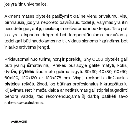
jos yra itin universalios.
Akmens masės plytelės pasižymi tikrai ne vienu privalumu. Visų
pirmiausia, jos yra neporėto paviršiaus, todėl jų valymas yra itin
nesudėtingas, ant jų nesikaupia nešvarumai ir bakterijos. Taip pat
jos yra atsparios drėgmei bei temperatūriniams pokyčiams,
todėl gali būti naudojamos ne tik vidaus sienoms ir grindims, bet
ir lauko erdvėms įrengti.
Priklausomai nuo turimų norų ir poreikių, Shy CL06 plytelės gali
būti įvairių išmatavimų. Prekės puslapyje galite matyti, kokių
dydžių
plyteles
šiuo metu galima įsigyti: 30x30, 40x80, 60x60,
60x120, 120x120 ar 120x278 cm. Visgi, renkantis didžiausias
plyteles
, reikėtų žinoti, jog būtinas profesionalus ir kruopštus jų
klijavimas. Net ir maža klaida ar netikslumas gali stipriai sugadinti
bendrą vaizdą, tad rekomenduojama šį darbą patikėti savo
srities specialistams.