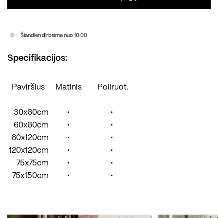
Šiandien dirbsime nuo 10:00
Specifikacijos:
Paviršius
Matinis
Poliruot.
30x60cm
•
•
60x60cm
•
•
60x120cm
•
•
120x120cm
•
•
75x75cm
•
•
75x150cm
•
•