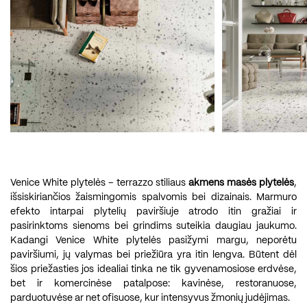
Venice White plytelės – terrazzo stiliaus
akmens masės plytelės
,
išsiskiriančios žaismingomis spalvomis bei dizainais. Marmuro
efekto intarpai plytelių paviršiuje atrodo itin gražiai ir
pasirinktoms sienoms bei grindims suteikia daugiau jaukumo.
Kadangi Venice White plytelės pasižymi margu, neporėtu
paviršiumi, jų valymas bei priežiūra yra itin lengva. Būtent dėl
šios priežasties jos idealiai tinka ne tik gyvenamosiose erdvėse,
bet ir komercinėse patalpose: kavinėse, restoranuose,
parduotuvėse ar net ofisuose, kur intensyvus žmonių judėjimas.