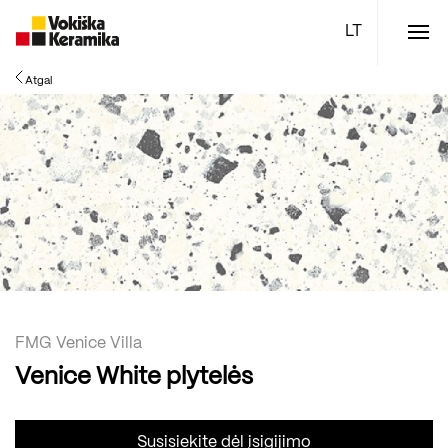
Meniu
Atgal
Plytelės
Vonios kambario įranga
Boen parketlentės
Specialūs pasiūlymai
TOP
FMG Venice Villa
Venice White plytelės
Susisiekite dėl įsigijimo