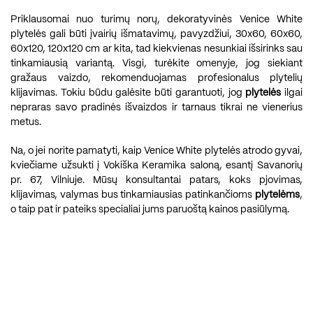
Priklausomai nuo turimų norų, dekoratyvinės Venice White
plytelės gali būti įvairių išmatavimų, pavyzdžiui, 30x60, 60x60,
60x120, 120x120 cm ar kita, tad kiekvienas nesunkiai išsirinks sau
tinkamiausią variantą. Visgi, turėkite omenyje, jog siekiant
gražaus vaizdo, rekomenduojamas profesionalus plytelių
klijavimas. Tokiu būdu galėsite būti garantuoti, jog
plytelės
ilgai
nepraras savo pradinės išvaizdos ir tarnaus tikrai ne vienerius
metus.
Na, o jei norite pamatyti, kaip Venice White plytelės atrodo gyvai,
kviečiame užsukti į Vokiška Keramika saloną, esantį Savanorių
pr. 67, Vilniuje. Mūsų konsultantai patars, koks pjovimas,
klijavimas, valymas bus tinkamiausias patinkančioms
plytelėms
,
o taip pat ir pateiks specialiai jums paruoštą kainos pasiūlymą.