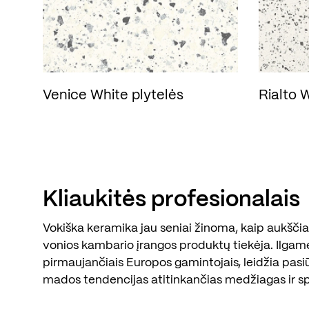
Venice White plytelės
Rialto 
Kliaukitės profesionalais
Vokiška keramika jau seniai žinoma, kaip aukščiau
vonios kambario įrangos produktų tiekėja. Ilgam
pirmaujančiais Europos gamintojais, leidžia pasi
mados tendencijas atitinkančias medžiagas ir s