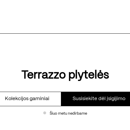
Terrazzo plytelės
Kolekcijos gaminiai
Susisiekite dėl įsigijimo
Šiuo metu nedirbame