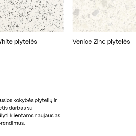
White plytelės
Venice Zinc plytelės
sios kokybės plytelių ir
etis darbas su
ūlyti klientams naujausias
prendimus.