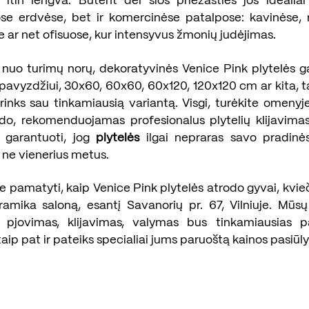
a itin lengva. Būtent dėl šios priežasties jos idealiai
e erdvėse, bet ir komercinėse patalpose: kavinėse, 
 ar net ofisuose, kur intensyvus žmonių judėjimas.
nuo turimų norų, dekoratyvinės Venice Pink plytelės gal
pavyzdžiui, 30x60, 60x60, 60x120, 120x120 cm ar kita, t
irinks sau tinkamiausią variantą. Visgi, turėkite omenyje
do, rekomenduojamas profesionalus plytelių klijavima
i garantuoti, jog
plytelės
ilgai nepraras savo pradinės
i ne vienerius metus.
ite pamatyti, kaip Venice Pink plytelės atrodo gyvai, kvi
ramika saloną, esantį Savanorių pr. 67, Vilniuje. Mūsų
s pjovimas, klijavimas, valymas bus tinkamiausias p
 taip pat ir pateiks specialiai jums paruoštą kainos pasiūl