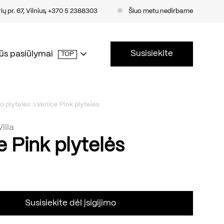
ų pr. 67, Vilnius
,
+370 5 2388303
Šiuo metu nedirbame
Susisiekite
ūs pasiūlymai
TOP
o plytelės
Venice Pink plytelės
illa
e Pink plytelės
Susisiekite dėl įsigijimo