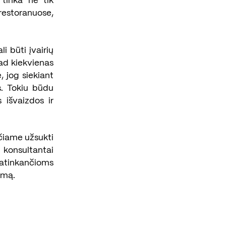
 tinka ne tik
restoranuose,
i būti įvairių
ad kiekvienas
, jog siekiant
s. Tokiu būdu
 išvaizdos ir
ečiame užsukti
 konsultantai
atinkančioms
ymą.