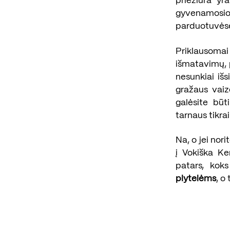
priežiūra yr
gyvenamosios
parduotuvėse
Priklausomai 
išmatavimų, 
nesunkiai išs
gražaus vaiz
galėsite būt
tarnaus tikra
Na, o jei nor
į Vokiška Ke
patars, kok
plytelėms
, o