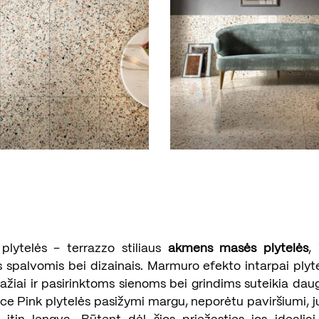
plytelės – terrazzo stiliaus
akmens masės plytelės
, 
spalvomis bei dizainais. Marmuro efekto intarpai plyte
ražiai ir pasirinktoms sienoms bei grindims suteikia da
ce Pink plytelės pasižymi margu, neporėtu paviršiumi, j