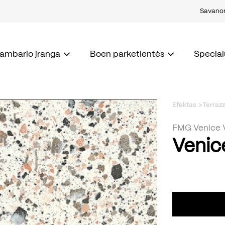
Savanori
kambario įranga
Boen parketlentės
Special
Efektas
Terrazz
FMG Venice V
Venic