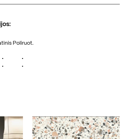
jos:
tinis
Poliruot.
•
•
•
•