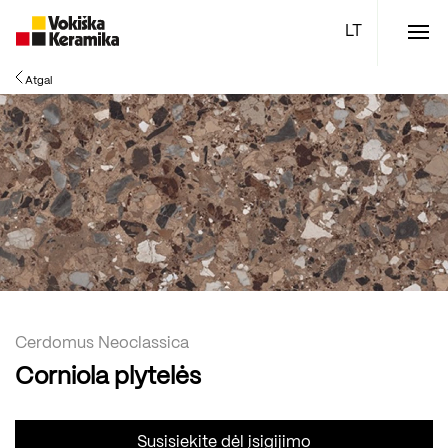
Meniu
Atgal
Plytelės
Vonios kambario įranga
Boen parketlentės
Specialūs pasiūlymai
TOP
Cerdomus Neoclassica
Corniola plytelės
Susisiekite dėl įsigijimo