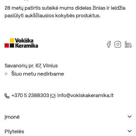
28 metų patirtis suteikė mums dideles žinias ir leidžia
pasiūlyti aukščiausios kokybės produktus.
Savanorių pr. 67, Vilnius
Šiuo metu nedirbame
+370 5 2388303
info@vokiskakeramika.lt
Įmonė
Plytelės
Naudinga