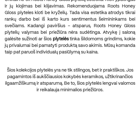
ir jų klojimas bei klijavimas. Rekomenduojama Roots Honey
Gloss plyteles kloti be kryželių. Tada visa estetika atrodys tikrai
rankų darbo bei iš karto kurs sentimentus šeimininkams bei
svečiams. Kadangi paviršius – atsparus, Roots Honey Gloss
plytelių valymas bei priežiūra nėra sudėtinga. Atvykę į saloną
galėsite sužinoti ar šios
plytelės
tinka šildomoms grindims, kokie
jų privalumai bei pamatyti produktą savo akimis. Mūsų komanda
taip pat paruoš individualų pasiūlymą su kaina.
Šios kolekcijos plytelės yra ne tik stilingos, bet ir praktiškos. Jos
pagamintos iš aukščiausios kokybės keramikos, užtikrinančios
ilgaamžiškumą ir atsparumą. Be to, šios plytelės lengvai valomos
ir reikalauja minimalios priežiūros.