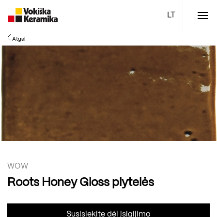
Meniu
Atgal
Plytelės
Vonios kambario įranga
Boen parketlentės
Specialūs pasiūlymai
TOP
WOW
Roots Honey Gloss plytelės
Susisiekite dėl įsigijimo