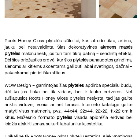
Roots Honey Gloss plytelės siūlo tai, kas atrodo tikra, artima,
jauku bei nesuvaidinta. Šias dekoratyvines
akmens masės
plyteles
malonu liesti, jos turi tam tikrą patiną – sendintą efektą.
Dėl šios priežasties erdvė, kur šios
plytelės
panaudotos grindims,
sienoms ar kitiems akcentams gali būti labai svetingos, dažnai –
pakankamai pietietiško stiliaus.
WOW Design – gamintojas šias
plyteles
apdirba specialiu būdu,
dėl ko jos tinka ne tik vidaus, bet ir lauko erdvėms. Net
sušlapusios Roots Honey Gloss plytelės neslysta, tad jas galite
rinktis virtuvei, voniai ar net terasai. Interneto kataloge galite
matyti visus matmenis, pvz., 44x44, 22x44, 22x22, 11x22 cm ir
kitus. Mažesnio formato
plytelės
visada apibrėžia erdves bei
leidžia atskirti zonas, sukurti labai unikalią estetiką.
Unikali ne tik Roots Honey Gloss plytelių estetika. Kiek ypatingas