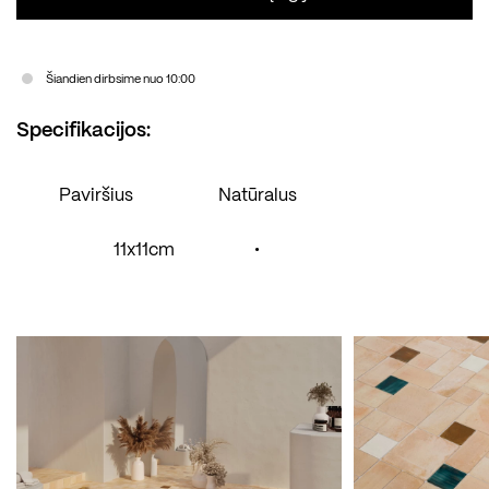
Šiandien dirbsime nuo 10:00
Specifikacijos:
Paviršius
Natūralus
11x11cm
•