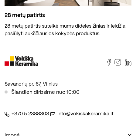
28 metų patirtis
28 metų patirtis suteikė mums dideles žinias ir leidžia
pasiūlyti aukščiausios kokybės produktus.
Savanorių pr. 67, Vilnius
Šiandien dirbsime nuo 10:00
+370 5 2388303
info@vokiskakeramika.lt
Įmonė