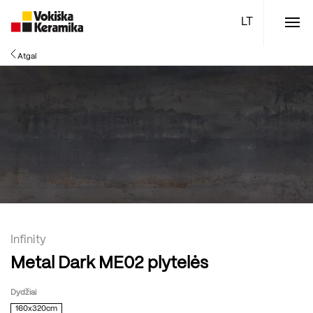
Meniu
Atgal
Plytelės
Vonios kambario įranga
Boen parketlentės
Specialūs pasiūlymai
TOP
Infinity
Metal Dark ME02 plytelės
Dydžiai
160x320cm