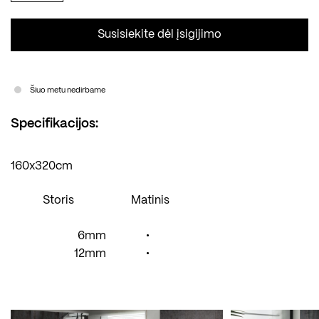
Susisiekite dėl įsigijimo
Šiuo metu nedirbame
Specifikacijos:
160x320cm
Storis
Matinis
6mm
•
12mm
•