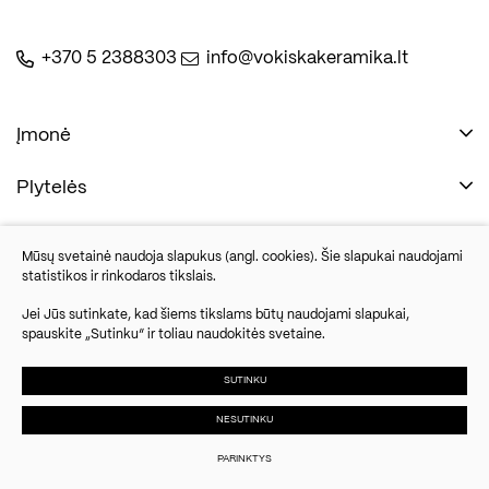
+370 5 2388303
info@vokiskakeramika.lt
Įmonė
Plytelės
Naudinga
Įmonė
Vonios įranga
Mūsų svetainė naudoja slapukus (angl. cookies). Šie slapukai naudojami
Kontaktai
statistikos ir rinkodaros tikslais.
Sandėlio išpardavimas
Jei Jūs sutinkate, kad šiems tikslams būtų naudojami slapukai,
spauskite „Sutinku“ ir toliau naudokitės svetaine.
Savanorių pr. 67, Vilnius
Parketlenės
Šiuo metu nedirbame
SUTINKU
NESUTINKU
© 2024 UAB Vokiška keramika. Visos
Slapukų
Duomenų
Susisiekite
teisės saugomos.
parinktys
apsauga
PARINKTYS