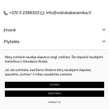
+370 5 2388303
info@vokiskakeramika.lt
Įmonė
Plytelės
Naudinga
Įmonė
Vonios įranga
Mūsų svetainė naudoja slapukus (angl. cookies). Šie slapukai naudojami
Kontaktai
statistikos ir rinkodaros tikslais.
Sandėlio išpardavimas
Jei Jūs sutinkate, kad šiems tikslams būtų naudojami slapukai,
spauskite „Sutinku“ ir toliau naudokitės svetaine.
Savanorių pr. 67, Vilnius
Parketlenės
Šiandien dirbsime nuo 09:00
SUTINKU
NESUTINKU
© 2024 UAB Vokiška keramika. Visos
Slapukų
Duomenų
Susisiekite
teisės saugomos.
parinktys
apsauga
PARINKTYS