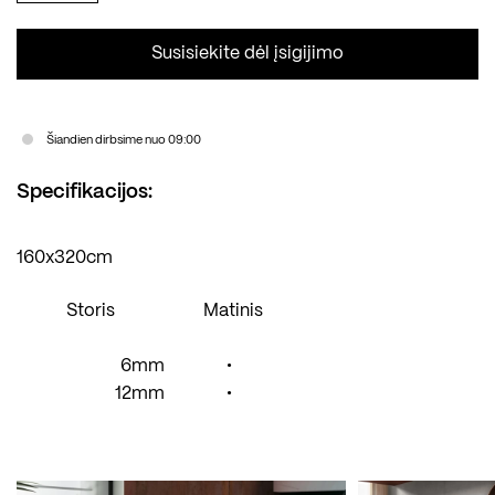
Susisiekite dėl įsigijimo
Šiandien dirbsime nuo 09:00
Specifikacijos:
160x320cm
Storis
Matinis
6mm
•
12mm
•