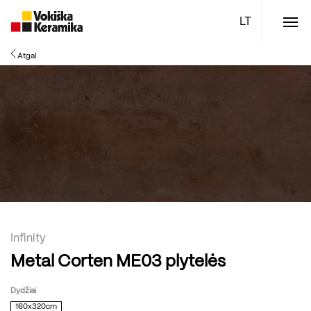
Meniu
Atgal
Plytelės
Vonios kambario įranga
Boen parketlentės
Specialūs pasiūlymai
TOP
Infinity
Metal Corten ME03 plytelės
Dydžiai
160x320cm