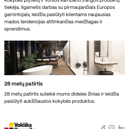
kokybės plytelių ir vonios kambario įrangos produktų
tiekėja. Ilgametis darbas su pirmaujančiais Europos
gamintojais, leidžia pasiūlyti klientams naujausias
mados tendencijas atitinkančias medžiagas ir
sprendimus.
28 metų patirtis
28 metų patirtis suteikė mums dideles žinias ir leidžia
pasiūlyti aukščiausios kokybės produktus.