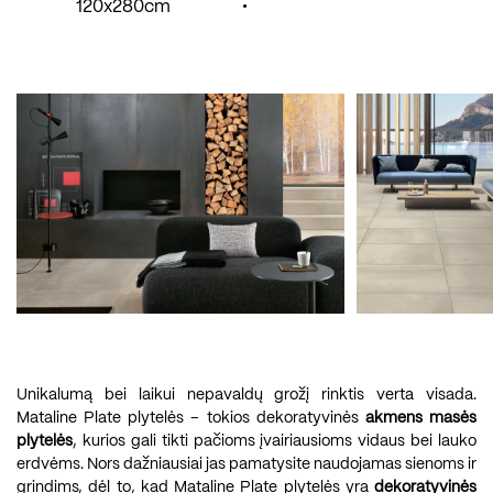
120x280cm
•
Unikalumą bei laikui nepavaldų grožį rinktis verta visada.
Mataline Plate plytelės – tokios dekoratyvinės
akmens masės
plytelės
, kurios gali tikti pačioms įvairiausioms vidaus bei lauko
erdvėms. Nors dažniausiai jas pamatysite naudojamas sienoms ir
grindims, dėl to, kad Mataline Plate plytelės yra
dekoratyvinės