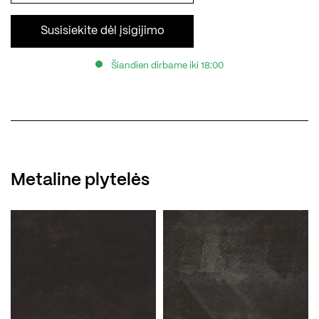
Susisiekite dėl įsigijimo
Šiandien dirbame iki 18:00
Metaline plytelės