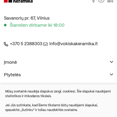
Savanorių pr. 67, Vilnius
Šiandien dirbame iki 18:00
+370 5 2388303
info@vokiskakeramika.lt
Įmonė
Plytelės
Naudinga
Įmonė
Vonios įranga
Mūsų svetainė naudoja slapukus (angl. cookies). Šie slapukai naudojami
Kontaktai
statistikos ir rinkodaros tikslais.
Sandėlio išpardavimas
Jei Jūs sutinkate, kad šiems tikslams būtų naudojami slapukai,
spauskite „Sutinku“ ir toliau naudokitės svetaine.
Savanorių pr. 67, Vilnius
Parketlenės