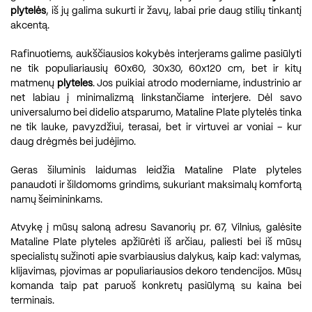
plytelės
, iš jų galima sukurti ir žavų, labai prie daug stilių tinkantį
akcentą.
Rafinuotiems, aukščiausios kokybės interjerams galime pasiūlyti
ne tik populiariausių 60x60, 30x30, 60x120 cm, bet ir kitų
matmenų
plyteles
. Jos puikiai atrodo moderniame, industrinio ar
net labiau į minimalizmą linkstančiame interjere. Dėl savo
universalumo bei didelio atsparumo, Mataline Plate plytelės tinka
ne tik lauke, pavyzdžiui, terasai, bet ir virtuvei ar voniai – kur
daug drėgmės bei judėjimo.
Geras šiluminis laidumas leidžia Mataline Plate plyteles
panaudoti ir šildomoms grindims, sukuriant maksimalų komfortą
namų šeimininkams.
Atvykę į mūsų saloną adresu Savanorių pr. 67, Vilnius, galėsite
Mataline Plate plyteles apžiūrėti iš arčiau, paliesti bei iš mūsų
specialistų sužinoti apie svarbiausius dalykus, kaip kad: valymas,
klijavimas, pjovimas ar populiariausios dekoro tendencijos. Mūsų
komanda taip pat paruoš konkretų pasiūlymą su kaina bei
terminais.