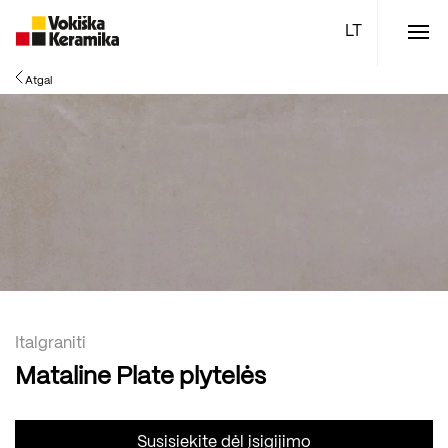
Meniu
Atgal
Plytelės
Vonios kambario įranga
Boen parketlentės
Specialūs pasiūlymai
TOP
Italgraniti
Mataline Plate plytelės
Susisiekite dėl įsigijimo