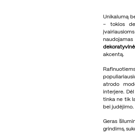
Unikalumą bei
– tokios d
įvairiausio
naudojamas 
dekoratyvinė
akcentą.
Rafinuotiem
populiariaus
atrodo mode
interjere. D
tinka ne tik 
bei judėjimo.
Geras šilumi
grindims, su