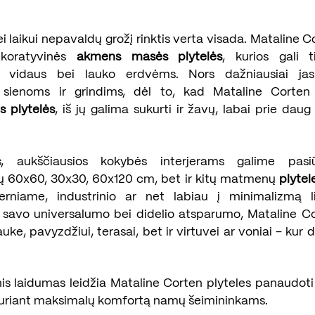
 laikui nepavaldų grožį rinktis verta visada. Mataline C
ekoratyvinės
akmens masės plytelės
, kurios gali 
ms vidaus bei lauko erdvėms. Nors dažniausiai ja
sienoms ir grindims, dėl to, kad Mataline Corten 
s plytelės
, iš jų galima sukurti ir žavų, labai prie daug 
s, aukščiausios kokybės interjerams galime pasi
ių 60x60, 30x30, 60x120 cm, bet ir kitų matmenų
plytel
rniame, industrinio ar net labiau į minimalizmą l
ėl savo universalumo bei didelio atsparumo, Mataline Co
lauke, pavyzdžiui, terasai, bet ir virtuvei ar voniai – ku
nis laidumas leidžia Mataline Corten plyteles panaudoti
kuriant maksimalų komfortą namų šeimininkams.