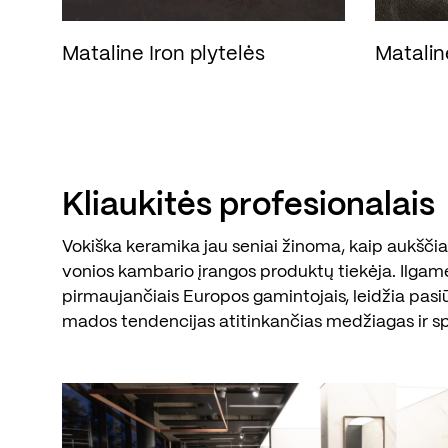
Mataline Iron plytelės
Matalin
Kliaukitės profesionalais
Vokiška keramika jau seniai žinoma, kaip aukščiau
vonios kambario įrangos produktų tiekėja. Ilgam
pirmaujančiais Europos gamintojais, leidžia pasi
mados tendencijas atitinkančias medžiagas ir s