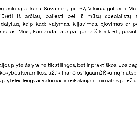
ų saloną adresu Savanorių pr. 67, Vilnius, galėsite Ma
iūrėti iš arčiau, paliesti bei iš mūsų specialistų 
 dalykus, kaip kad: valymas, klijavimas, pjovimas ar po
ncijos. Mūsų komanda taip pat paruoš konkretų pasiū
.
ijos plytelės yra ne tik stilingos, bet ir praktiškos. Jos p
kokybės keramikos, užtikrinančios ilgaamžiškumą ir ats
s plytelės lengvai valomos ir reikalauja minimalios priežiū