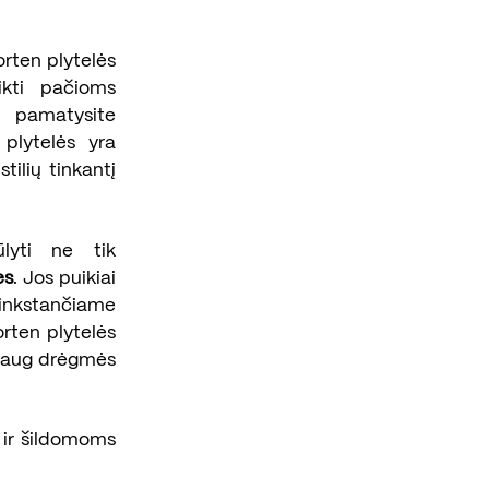
orten plytelės
tikti pačioms
s pamatysite
plytelės yra
stilių tinkantį
ūlyti ne tik
es
. Jos puikiai
inkstančiame
rten plytelės
r daug drėgmės
 ir šildomoms