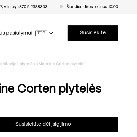
, Vilnius
,
+370 5 2388303
Šiandien dirbsime nuo 10:00
Susisiekite
ūs pasiūlymai
TOP
imitacijos plytelės
Mataline Corten plytelės
ine Corten plytelės
Susisiekite dėl įsigijimo