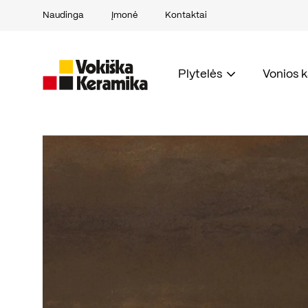
Naudinga
Įmonė
Kontaktai
Plytelės
Vonios 