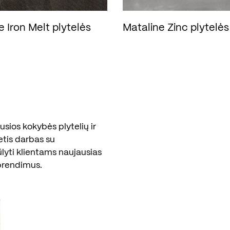
e Iron Melt plytelės
Mataline Zinc plytelės
sios kokybės plytelių ir
etis darbas su
ūlyti klientams naujausias
prendimus.