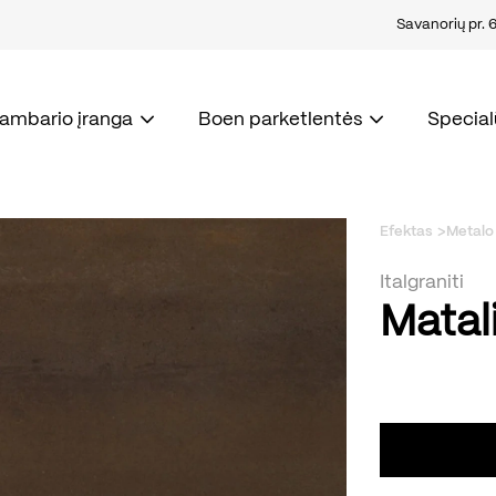
Savanorių pr. 67
kambario įranga
Boen parketlentės
Special
Efektas
Metalo 
Italgraniti
Matal