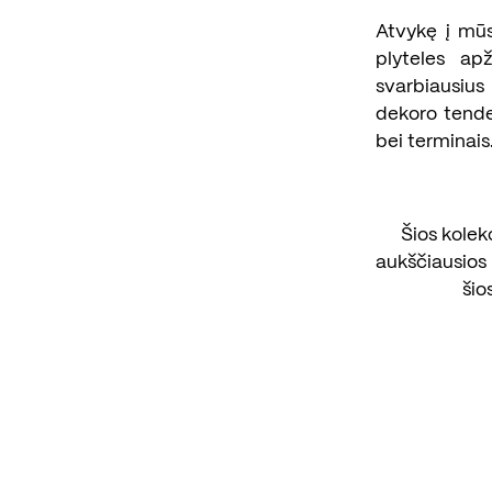
Atvykę į mūs
plyteles apž
svarbiausius
dekoro tende
bei terminais
Šios kolekc
aukščiausios 
šio