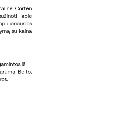
taline Corten
sužinoti apie
puliariausios
lymą su kaina
agamintos iš
parumą. Be to,
ros.