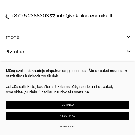
+370 5 2388303
info@vokiskakeramika.lt
Įmonė
Plytelės
Naudinga
Įmonė
Vonios įranga
Mūsų svetainė naudoja slapukus (angl. cookies). Šie slapukai naudojami
Kontaktai
statistikos ir rinkodaros tikslais.
Sandėlio išpardavimas
Jei Jūs sutinkate, kad šiems tikslams būtų naudojami slapukai,
spauskite „Sutinku“ ir toliau naudokitės svetaine.
Savanorių pr. 67, Vilnius
Parketlenės
Šiandien dirbsime nuo 10:00
SUTINKU
NESUTINKU
© 2024 UAB Vokiška keramika. Visos
Slapukų
Duomenų
Susisiekite
teisės saugomos.
parinktys
apsauga
PARINKTYS