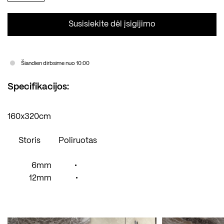
Susisiekite dėl įsigijimo
Šiandien dirbsime nuo 10:00
Specifikacijos:
160x320cm
Storis
Poliruotas
6mm
•
12mm
•