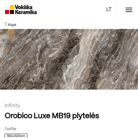
Meniu
Atgal
Plytelės
Vonios kambario įranga
Boen parketlentės
Specialūs pasiūlymai
TOP
Infinity
Orobico Luxe MB19 plytelės
Dydžiai
160x320cm