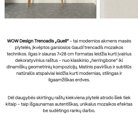
WOW Design Trencadis „Guell“
– tai modernios akmens masės
plytelės, įkvėptos garsiosios Gaudí trencadís mozaikos
technikos. Ilgas ir siauras 7×28 cm formatas leidžia kurti įvairius
dekoratyvinius raštus – nuo klasikinio „herringbone“ iki
dinamiškų geometrinių kompozicijų. Matinis paviršius ir subtilūs
natūralūs atspalviai leidžia kurti modernias, stilingas ir
ilgaamžiškas erdves.
Dėl daugybės skirtingų raštų kiekviena plytelė atrodo šiek tiek
kitaip – taip išgaunamas autentiškas, unikalus mozaikos efektas
be sudėtingo rankų darbo.