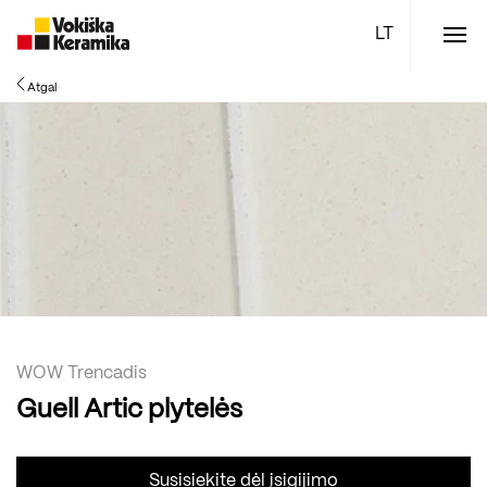
Meniu
Atgal
Plytelės
Vonios kambario įranga
Boen parketlentės
Specialūs pasiūlymai
TOP
WOW Trencadis
Guell Artic plytelės
Susisiekite dėl įsigijimo