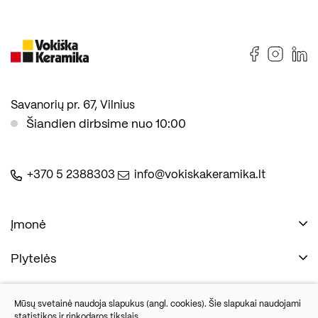
Savanorių pr. 67, Vilnius
Šiandien dirbsime nuo 10:00
+370 5 2388303
info@vokiskakeramika.lt
Įmonė
Plytelės
Naudinga
Įmonė
Vonios įranga
Mūsų svetainė naudoja slapukus (angl. cookies). Šie slapukai naudojami
Kontaktai
statistikos ir rinkodaros tikslais.