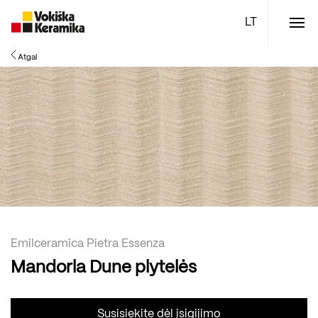
Meniu
Atgal
Plytelės
Vonios kambario įranga
Boen parketlentės
Specialūs pasiūlymai
TOP
Emilceramica Pietra Essenza
Mandorla Dune plytelės
Susisiekite dėl įsigijimo