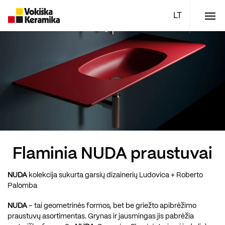
Meniu
Plytelės
Vonios kambario įranga
Boen parketlentės
Specialūs pasiūlymai
TOP
Flaminia NUDA praustuvai
NUDA
kolekcija sukurta garsių dizainerių Ludovica + Roberto
Palomba
NUDA
– tai geometrinės formos, bet be griežto apibrėžimo
praustuvų asortimentas.
Grynas ir jausmingas jis pabrėžia