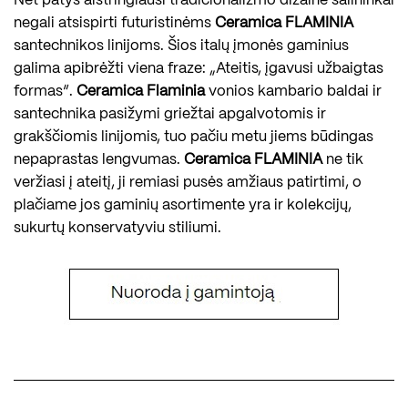
Net patys aistringiausi tradicionalizmo dizaine šalininkai
negali atsispirti futuristinėms
Ceramica FLAMINIA
santechnikos linijoms. Šios italų įmonės gaminius
galima apibrėžti viena fraze: „Ateitis, įgavusi užbaigtas
formas“.
Ceramica Flaminia
vonios kambario baldai ir
santechnika pasižymi griežtai apgalvotomis ir
grakščiomis linijomis, tuo pačiu metu jiems būdingas
nepaprastas lengvumas.
Ceramica FLAMINIA
ne tik
veržiasi į ateitį, ji remiasi pusės amžiaus patirtimi, o
plačiame jos gaminių asortimente yra ir kolekcijų,
sukurtų konservatyviu stiliumi.