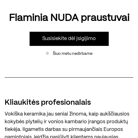
Flaminia NUDA praustuvai
Susisiekite dėl įsigijimo
Šiuo metu nedirbame
Kliaukitės profesionalais
Vokiška keramika jau seniai žinoma, kaip aukščiausios
kokybės plytelių ir vonios kambario įrangos produktų
tiekėja. Ilgametis darbas su pirmaujančiais Europos
gamintojais, leidžia pasiūlyti klientams naujausias