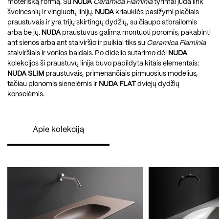
moterišką formą.
Su
NUDA
Ceramica Flaminia
tyrimai juda link
švelnesnių ir vingiuotų linijų.
NUDA
kriauklės pasižymi plačiais
praustuvais ir yra trijų skirtingų dydžių, su čiaupo atbrailomis
arba be jų.
NUDA
praustuvus galima montuoti poromis, pakabinti
ant sienos arba ant stalviršio ir puikiai tiks su
Ceramica Flaminia
stalviršiais ir vonios baldais. Po didelio sutarimo dėl
NUDA
kolekcijos ši praustuvų linija buvo papildyta kitais elementais:
NUDA SLIM
praustuvais, primenančiais pirmuosius modelius,
tačiau plonomis sienelėmis ir
NUDA FLAT
dviejų dydžių
konsolėmis.
Apie kolekciją