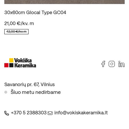
30x60cm Glocal Type GC04
21,00 €/kv. m
42,00 €/kv. m
Savanorių pr. 67, Vilnius
Šiuo metu nedirbame
+370 5 2388303
info@vokiskakeramika.lt