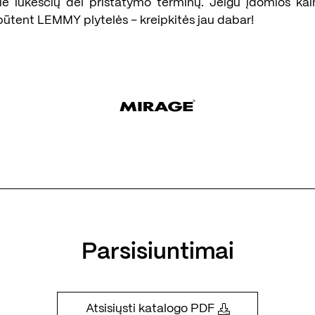
rie lūkesčių dėl pristatymo terminų. Jeigu įdomios kai
būtent LEMMY plytelės – kreipkitės jau dabar!
Parsisiuntimai
Atsisiųsti katalogo PDF