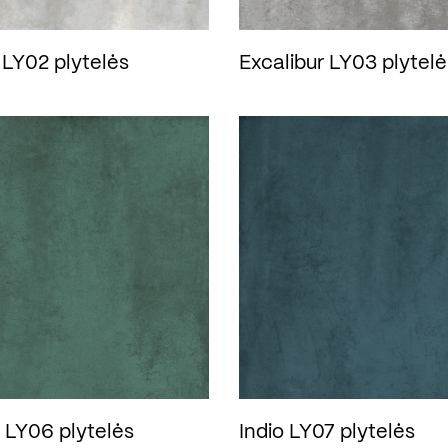
LY02 plytelės
Excalibur LY03 plytelė
m LY06 plytelės
Indio LY07 plytelės