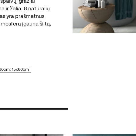
 spalvų, gražiai
 ir žalia. 6 natūralių
ožas yra prašmatnus
tmosfera įgauna šiltą,
x60cm; 15x60cm