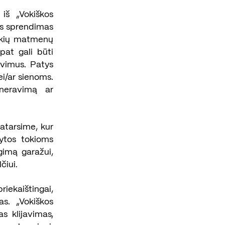
iš „Vokiškos
us sprendimas
kokių matmenų
pat gali būti
avimus. Patys
bei/ar sienoms.
neravimą ar
atarsime, kur
kytos tokioms
gimą garažui,
čiui.
ekaištingai,
as. „Vokiškos
s klijavimas,