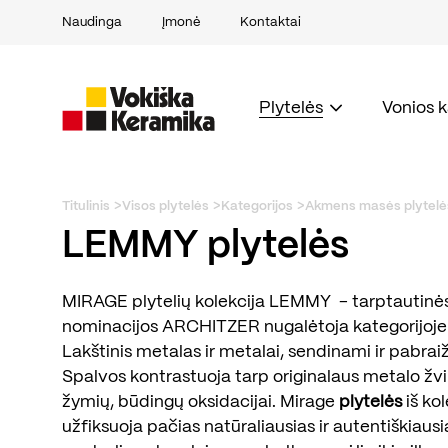
Naudinga
Įmonė
Kontaktai
Plytelės
Vonios 
Titulinis
Visos plytelės
Kategorijos
Akmens masės plytelė
LEMMY plytelės
MIRAGE plytelių kolekcija LEMMY - tarptautinės
nominacijos ARCHITZER nugalėtoja kategorijoje
Lakštinis metalas ir metalai, sendinami ir pabraiž
Spalvos kontrastuoja tarp originalaus metalo žv
žymių, būdingų oksidacijai. Mirage
plytelės
iš ko
užfiksuoja pačias natūraliausias ir autentiškiaus