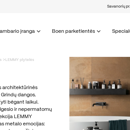
Savanorių pr. 
kambario įranga
Boen parketlentės
Special
s
LEMMY plytelės
 architektūrinės
 Grindų dangos.
yti bėgant laikui.
ilgesio ir nepermatomų
lekcija LEMMY
ias metalo emocijas: