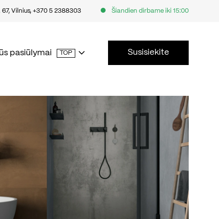
67, Vilnius
,
+370 5 2388303
Šiandien dirbame iki 15:00
Susisiekite
ūs pasiūlymai
TOP