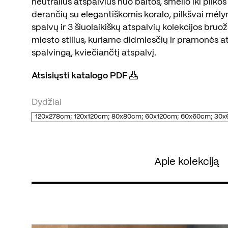
neutralius atspalvius nuo baltos, smėlio iki pilkos
derančių su elegantiškomis koralo, pilkšvai mėlyna
spalvų ir 3 šiuolaikiškų atspalvių kolekcijos bru
miesto stilius, kuriame didmiesčių ir pramonės a
spalvingą, kviečiančtį atspalvį.
Atsisiųsti katalogo PDF
Dydžiai
120x278cm; 120x120cm; 80x80cm; 60x120cm; 60x60cm; 30
Apie kolekciją