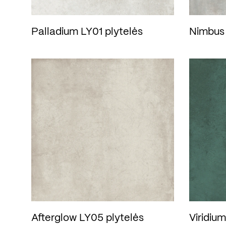
Palladium LY01 plytelės
Nimbus 
Afterglow LY05 plytelės
Viridiu