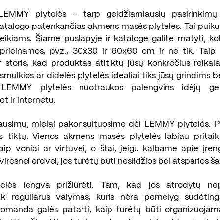
LEMMY plytelės – tarp geidžiamiausių pasirinkimų 
atalogo patenkančias akmens masės plyteles. Tai puik
reikiams. Šiame puslapyje ir kataloge galite matyti, 
prieinamos, pvz., 30x30 ir 60x60 cm ir ne tik. Taip 
 storis, kad produktas atitiktų jūsų konkrečius reikal
, smulkios ar didelės plytelės idealiai tiks jūsų grindims 
 LEMMY plytelės nuotraukos palengvins idėjų ge
t ir internetu.
lausimų, mielai pakonsultuosime dėl LEMMY plytelės. P
s tiktų. Vienos akmens masės plytelės labiau pritai
ip voniai ar virtuvei, o štai, jeigu kalbame apie įren
viresnei erdvei, jos turėtų būti neslidžios bei atsparios šal
lės lengva prižiūrėti. Tam, kad jos atrodytų nepri
tik reguliarus valymas, kuris nėra pernelyg sudėting
omanda galės patarti, kaip turėtų būti organizuojama