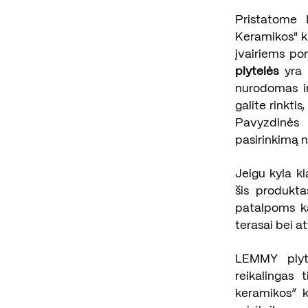
Pristatome 
Keramikos" k
įvairiems po
plytelės
yra 
nurodomas ir
galite rinktis
Pavyzdinės
pasirinkimą ne
Jeigu kyla k
šis produkta
patalpoms ka
terasai bei at
LEMMY plyte
reikalingas 
keramikos“ k